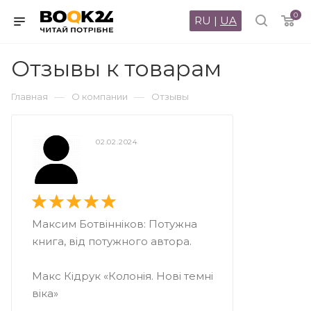
0
RU
|
UA
Отзывы к товарам
—
—
Главная
О компании
Отзывы
02.02.2024
Максим Ботвінніков: Потужна
книга, від потужного автора.
Макс Кідрук «Колонія. Нові темні
віка»