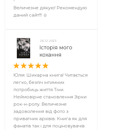
-
Величезне дякую! Рекомендую
даний сайт!!! ☺️
26.12.2023
Історія мого
кохання
Юлія: Шикарна книга! Читається
легко, безліч інтимних
потробиць життя Тіни.
Неймовірне становлення Зірки
рок-н-ролу. Величезне
задоволення від фото з
приватних архівів. Книга як для
фанатів так і для поціновувачів