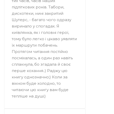
тих часів, часів наших
підліткових років. Табори,
дискотеки, нині закритий
Шутерс, - багато чого одразу
виринало у спогадах. Я
київлянка, як і головні герої,
тому було легко і цікаво уявляти
їх маршрути побачень.
Протягом читання постійно
посміхалась, а один раз навіть
сплакнула, бо згадала й своє
перше кохання..) Раджу цю
книгу однозначно;) Коли за
вікном буде холодно, то
читаючи цю книгу вам буде
тепліше на душі;)