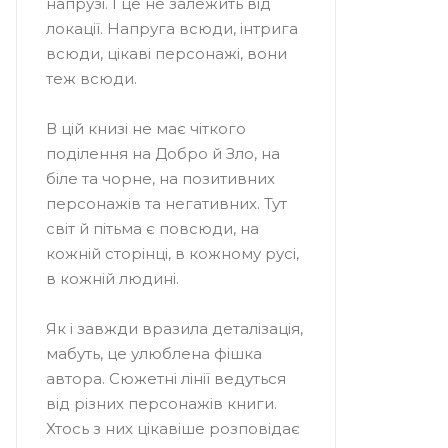
напрузі. І це не залежить від
локації. Напруга всюди, інтрига
всюди, цікаві персонажі, вони
теж всюди.
В цій книзі не має чіткого
поділення на Добро й Зло, на
біле та чорне, на позитивних
персонажів та негативних. Тут
світ й пітьма є повсюди, на
кожній сторінці, в кожному русі,
в кожній людині.
Як і завжди вразила деталізація,
мабуть, це улюблена фішка
автора. Сюжетні лінії ведуться
від різних персонажів книги.
Хтось з них цікавіше розповідає