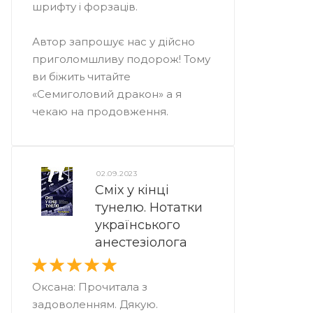
шрифту і форзаців.
⠀
Автор запрошує нас у дійсно
приголомшливу подорож! Тому
ви біжить читайте
«Семиголовий дракон» а я
чекаю на продовження.
02.09.2023
Сміх у кінці
тунелю. Нотатки
українського
анестезіолога
Оксана: Прочитала з
задоволенням. Дякую.