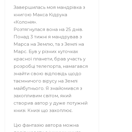
Завершилась моя мандрівка з
книгою Макса Кідрука
«Колонія».
Розтягнулася вона на 25 днів.
Понад 3 тижні я мандрував з
Марса на Землю, та з Землі на
Марс. Був у різних куточках
красної планети, брав участь у
розробці телепорта, намагався
знайти свою відповідь щодо
таємничого вірусу на Землі
майбутнього. Я знайомився з
захопливим світом, який
створив автор у дуже потужній
книзі. Книзі що захоплює.
Цю фантазію автора можна