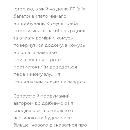
⠀
Історією, в якій на долю ГГ (а їх
багато) випало чимало
випробувань. Комусь треба
помститися за загибель рідних
та втрату домівки, комусь
повернутися додому, а комусь
виконати важливе
призначення. Проте
протистояти їм доведеться
первинному злу… і я
персонажам зовсім не заздрю.
⠀
Світоустрій продуманий
автором до дрібничок! І я
сподіваюсь, що з кожною
частиною ми будемо все
більше нового дізнаватися про