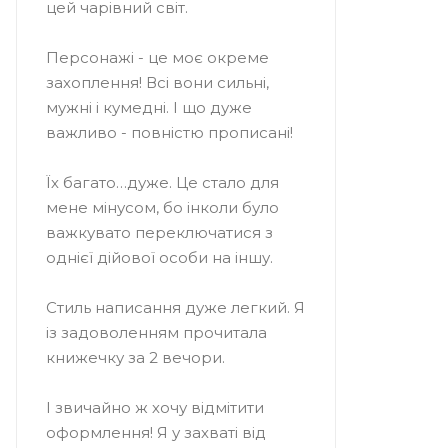
цей чарівний світ.
⠀
Персонажі - це моє окреме
захоплення! Всі вони сильні,
мужні і кумедні. І що дуже
важливо - повністю прописані!
⠀
Їх багато…дуже. Це стало для
мене мінусом, бо інколи було
важкувато переключатися з
однієї дійової особи на іншу.
⠀
Стиль написання дуже легкий. Я
із задоволенням прочитала
книжечку за 2 вечори.
⠀
І звичайно ж хочу відмітити
оформлення! Я у захваті від