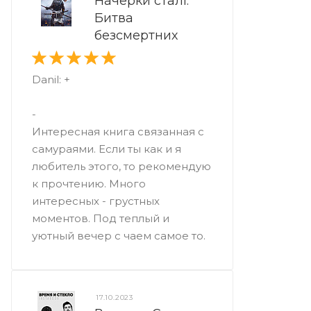
Начерки сталі:
Битва
безсмертних
Danil: +
-
Интересная книга связанная с
самураями. Если ты как и я
любитель этого, то рекомендую
к прочтению. Много
интересных - грустных
моментов. Под теплый и
уютный вечер с чаем самое то.
17.10.2023