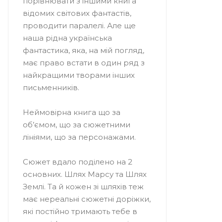
порівнювати з іншими книга
відомих світових фантастів,
проводити паралелі. Але ще
наша рідна українська
фантастика, яка, на мій погляд,
має право встати в один ряд з
найкращими творами інших
письменників.
Неймовірна книга що за
об’ємом, що за сюжетними
лініями, що за персонажами.
Сюжет вдало поділено на 2
основних. Шлях Марсу та Шлях
Землі. Та й кожен зі шляхів теж
має нереальні сюжетні доріжки,
які постійно тримають тебе в