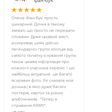
фан-бук
Олена: Фан-бук просто
шикарний. Дочка в такому
захваті, що просто не передати
словами. Дуже цікавий зміст,
розкриває шлях дійсно
легендарної групи хлопців від
самого початку існування групи,
також цікава інформація про
кожного учасника окремо. І що
найбільш актуальне -це багато
яскравих фото. Як сказала моя
донька,( в якої дуже багато
постерів, карток та різних
альбомчиків) : "Тепер я
справжня ARMY".
не має