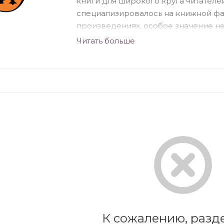
книги для широкого круга читателей
специализировалось на книжной фа
произведениях, особое значение нес
политике Британии. На сегодняшний
Читать больше
группы «Penguin», принадлежащей б
К сожалению, разде