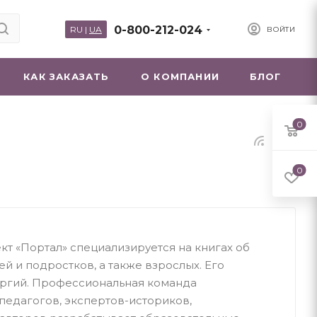
0-800-212-024
RU
|
UA
ВОЙТИ
КАК ЗАКАЗАТЬ
О КОМПАНИИ
БЛОГ
0
0
т «Портал» специализируется на книгах об
ей и подростков, а также взрослых. Его
иргий. Профессиональная команда
педагогов, экспертов-историков,