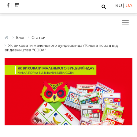
Skip
Поиск
RU
|
UA
to
content
Блог
Статьи
Як виховати маленького вундеркінда? Кілька порад від
видавництва "СОВА"