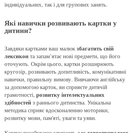
індивідуальних, так і для групових занять.
Які навички розвивають картки у
дитини?
збагатить свій
Завдяки картками ваш малюк
лексикон
та запам’ятає нові предмети, що його
оточують. Окрім цього, картки розширюють
кругозір, розвивають допитливість, комунікативні
навички, правильну вимову. Вивчаючи англійську
за допомогою карток, ви сприяєте дитячій
розвитку інтелектуальних
грамотності,
здібностей
з раннього дитинства. Унікальна
методика сприяє вдосконаленню моторики,
розвитку мови, пам'яті, уваги та уяви.
довготривалого
Картки якнайкраще слугують для