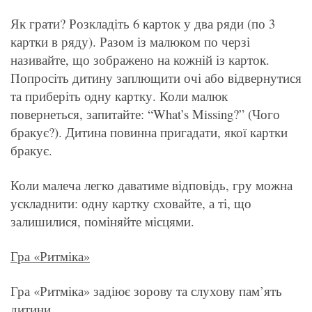
Як грати? Розкладіть 6 карток у два ряди (по 3
картки в ряду). Разом із малюком по черзі
називайте, що зображено на кожній із карток.
Попросіть дитину заплющити очі або відвернутися
та приберіть одну картку. Коли малюк
повернеться, запитайте: “What’s Missing?” (Чого
бракує?). Дитина повинна пригадати, якої картки
бракує.
Коли малеча легко даватиме відповідь, гру можна
ускладнити: одну картку сховайте, а ті, що
залишилися, поміняйте місцями.
Гра «Ритміка»
Гра «Ритміка» задіює зорову та слухову пам’ять
дитини.