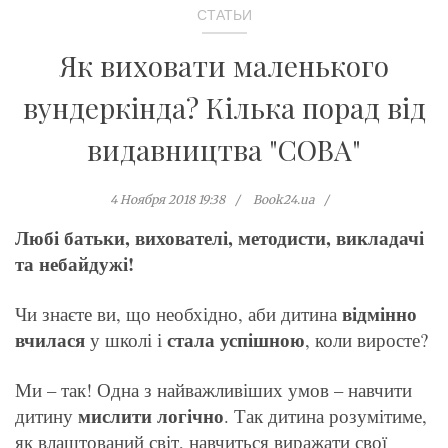
СТАТЬИ
Як виховати маленького
вундеркінда? Кілька порад від
видавництва "СОВА"
4 Ноября 2018 19:38
Book24.ua
Любі батьки, вихователі, методисти, викладачі
та небайдужі!
відмінно
Чи знаєте ви, що необхідно, аби дитина
вчилася
стала успішною
у школі і
, коли виросте?
Ми – так! Одна з найважливіших умов – навчити
мислити логічно
дитину
. Так дитина розумітиме,
як влаштований світ, навчиться виражати свої