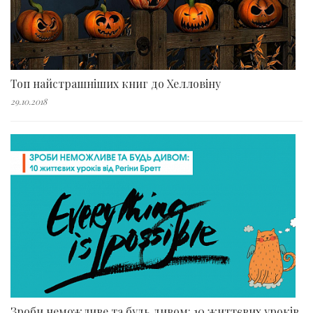
Топ найстрашніших книг до Хелловіну
29.10.2018
Зроби неможливе та будь дивом: 10 життєвих уроків