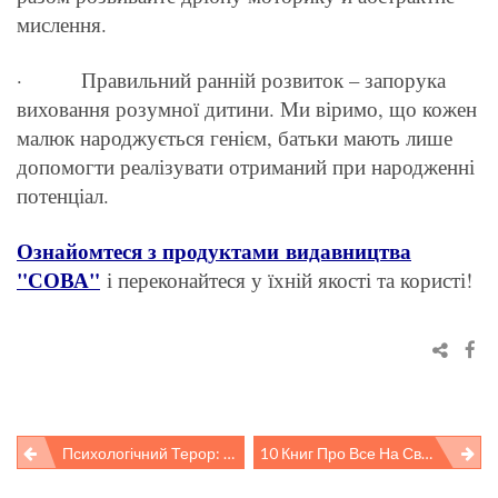
мислення.
· Правильний ранній розвиток – запорука
виховання розумної дитини. Ми віримо, що кожен
малюк народжується генієм, батьки мають лише
допомогти реалізувати отриманий при народженні
потенціал.
Ознайомтеся з продуктами видавництва
"СОВА"
і переконайтеся у їхній якості та користі!
Психологічний Терор: 5 Книг, Які Допоможуть Підліткам Боротися З Буллінгом
10 Книг Про Все На Світі: Від Великого Вибуху І Динозаврів До Тероризму Та Спонтанних Покупок
Post