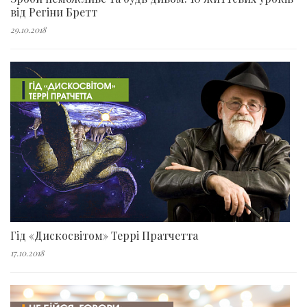
від Регіни Бретт
29.10.2018
Гід «Дискосвітом» Террі Пратчетта
17.10.2018