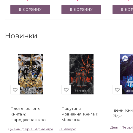
В КОРЗИНУ
В КОРЗИНУ
В КО
Новинки
Плоть і вогонь.
Павутина
Ідени. Книг
Книга 4:
мовчання. Книга 1:
Рідж
Народжена з крові
Маленька
й попелу
незнайомка
Девні Перрі
Дженніфер Л. Арментраут
Лі Ріверс