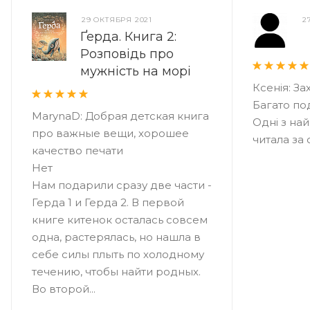
29 ОКТЯБРЯ 2021
2
Ґерда. Книга 2:
Розповідь про
мужність на морі
Ксенія: З
Багато под
MarynaD: Добрая детская книга
Одні з на
про важные вещи, хорошее
читала за 
качество печати
Нет
Нам подарили сразу две части -
Герда 1 и Герда 2. В первой
книге китенок осталась совсем
одна, растерялась, но нашла в
себе силы плыть по холодному
течению, чтобы найти родных.
Во второй...