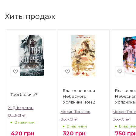
Хиты продаж
Благословення
Благосло
Тобі боляче?
Небесного
Небесно
Урядника. Том 2
Урядника.
(Подарун
Х. Д. Карлтон
Мосян Тонсьов
Мосян Тонс
видання)
BookChef
BookChef
BookChef
В наличии
В наличии
В налич
420
грн
320
грн
750
гр