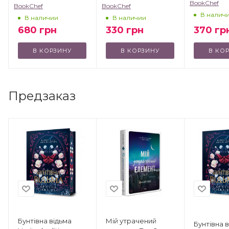
BookChef
BookChef
BookChef
В налич
В наличии
В наличии
370
гр
680
грн
330
грн
В КОРЗИНУ
В КОРЗИНУ
В КО
Предзаказ
Бунтівна відьма
Мій утрачений
Бунтівна 