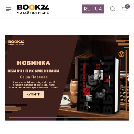
0
RU
|
UA