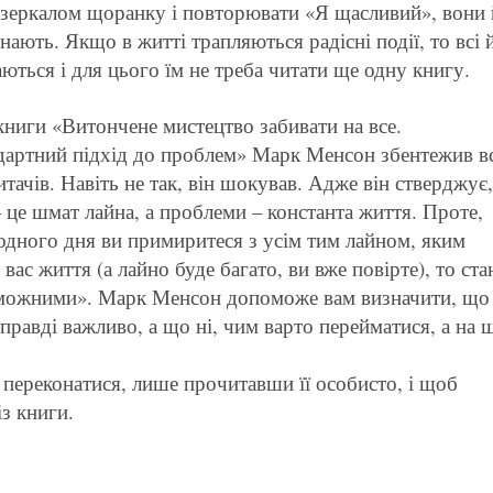
дзеркалом щоранку і повторювати «Я щасливий», вони 
знають. Якщо в житті трапляються радісні події, то всі 
ються і для цього їм не треба читати ще одну книгу.
ниги «Витончене мистецтво забивати на все.
дартний підхід до проблем» Марк Менсон збентежив в
итачів. Навіть не так, він шокував. Адже він стверджує
 це шмат лайна, а проблеми – константа життя. Проте,
одного дня ви примиритеся з усім тим лайном, яким
 вас життя (а лайно буде багато, ви вже повірте), то ста
можними». Марк Менсон допоможе вам визначити, що
правді важливо, а що ні, чим варто перейматися, а на 
переконатися, лише прочитавши її особисто, і щоб
з книги.