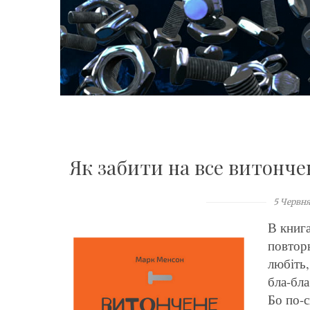
Як забити на все витонче
5 Червня
В книга
повторю
любіть,
бла-бла
Бо по-