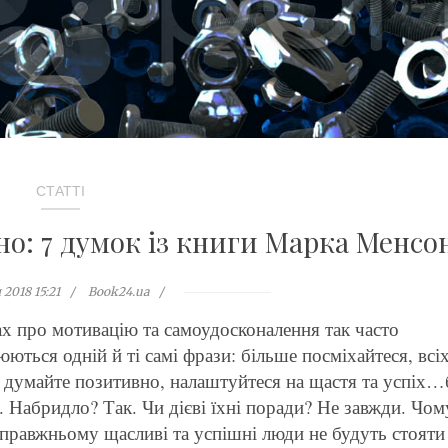
СТАТТІ
но: 7 думок із книги Марка Менсо
 2018 15:21
Book24.ua
х про мотивацію та самоудосконалення так часто
ються одній й ті самі фрази: більше посміхайтеся, всі
 думайте позитивно, налаштуйтеся на щастя та успіх…
. Набридло? Так. Чи дієві їхні поради? Не завжди. Чом
справжньому щасливі та успішні люди не будуть стояти