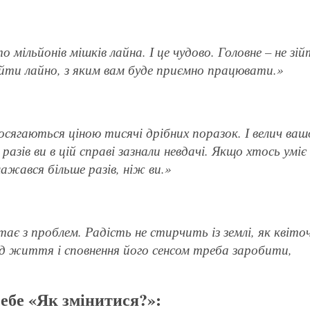
о мільйонів мішків лайна. І це чудово. Головне – не зій
айти лайно, з яким вам буде приємно працювати.»
осягаються ціною тисячі дрібних поразок. І велич ваш
азів ви в цій справі зазнали невдачі. Якщо хтось уміє
ажався більше разів, ніж ви.»
є з проблем. Радість не стирчить із землі, як квіточ
ід життя і сповнення його сенсом треба заробити,
себе «Як змінитися?»: