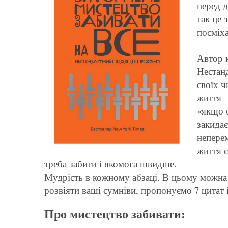
перед 
так це 
посміха
Автор к
Нестан
своїх ч
життя –
«якщо 
закидає
непере
життя с
треба забити і якомога швидше.
Мудрість в кожному абзаці. В цьому можна 
розвіяти ваші сумніви, пропонуємо 7 цитат і
Про мистецтво забивати: