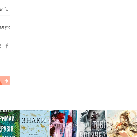
к”».
ьчук