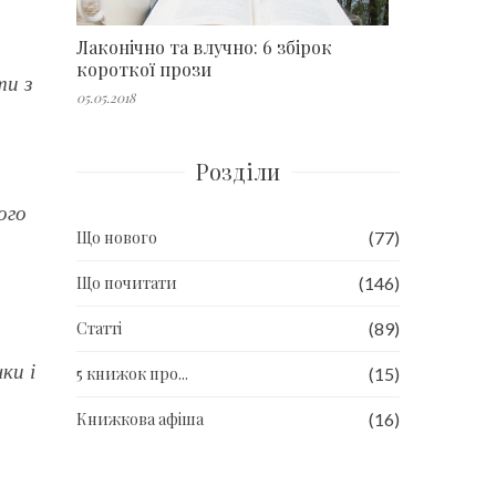
Лаконічно та влучно: 6 збірок
короткої прози
ти з
05.05.2018
Розділи
ого
Що нового
(77)
Що почитати
(146)
Статті
(89)
ки і
5 книжок про...
(15)
Книжкова афіша
(16)