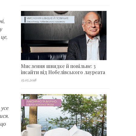
і,
у
 це,
Мислення швидке й повільне: 3
інсайти від Нобелівського лауреата
15.05.2018
 усе
ися.
 що