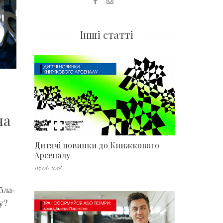
Інші статті
на
Дитячі новинки до Книжкового
Арсеналу
05.06.2018
х
бла-
у?