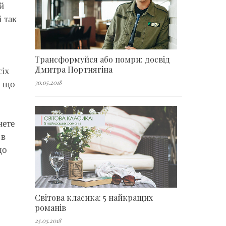
й
й так
Трансформуйся або помри: досвід
Дмитра Портнягіна
сіх
, що
30.05.2018
нете
 в
що
Світова класика: 5 найкращих
романів
25.05.2018