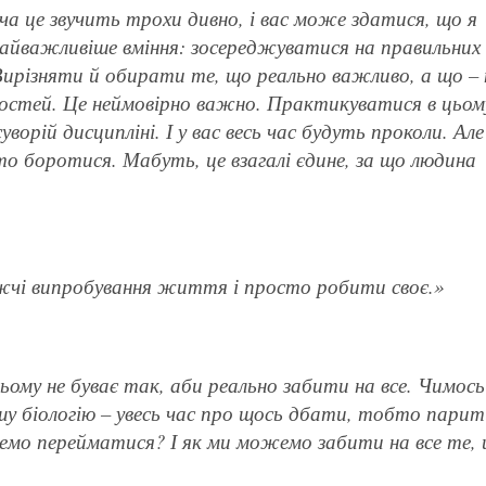
ча це звучить трохи дивно, і вас може здатися, що я
 найважливіше вміння: зосереджуватися на правильних
ирізняти й обирати те, що реально важливо, а що – н
нностей. Це неймовірно важно. Практикуватися в цьом
орій дисципліні. І у вас весь час будуть проколи. Але
о боротися. Мабуть, це взагалі єдине, за що людина
ажчі випробування життя і просто робити своє.»
ьому не буває так, аби реально забити на все. Чимось
у біологію – увесь час про щось дбати, тобто парит
емо перейматися? І як ми можемо забити на все те,