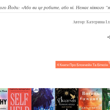
го Йоди: «Або ви це робите, або ні. Немає ніякого “я
Автор: Катерина Іл
4 Книги Про Блокчейн Та Біткоїн