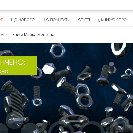
ОГ
ЩО НОВОГО
ЩО ПОЧИТАТИ
СТАТТІ
5 КНИЖОК ПРО...
умок із книги Марка Менсона