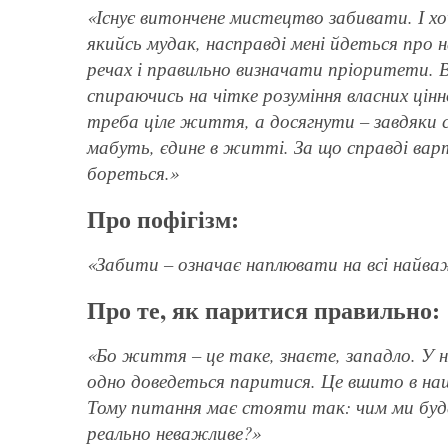
«Існує витончене мистецтво забивати. І хо
якийсь мудак, насправді мені йдеться про
речах і правильно визначати пріоритети. В
спираючись на чітке розуміння власних ці
треба ціле життя, а досягнути – завдяки сув
мабуть, єдине в житті. За що справді варт
бореться.»
Про пофігізм:
«Забити – означає наплювати на всі найв
Про те, як паритися правильно:
«Бо життя – це таке, знаєте, западло. У н
одно доведеться паритися. Це вшито в наш
Тому питання має стояти так: чим ми буд
реально неважливе?»