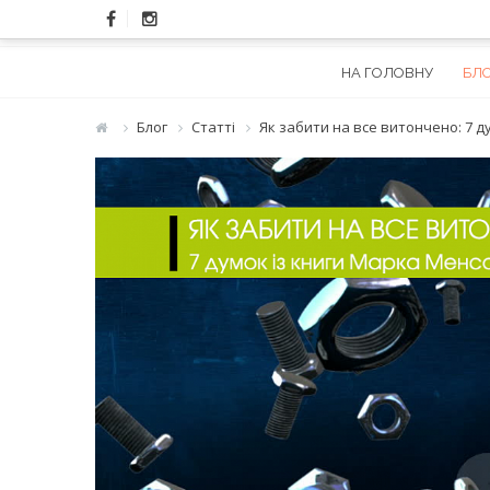
Skip
to
content
НА ГОЛОВНУ
БЛ
Блог
Статті
Як забити на все витончено: 7 д