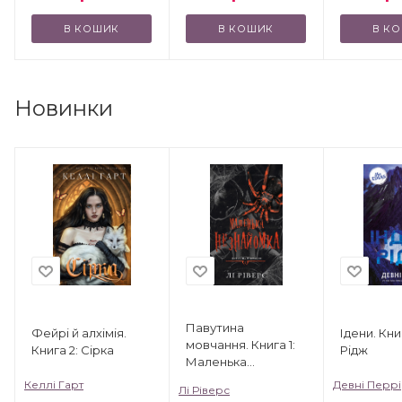
В КОШИК
В КОШИК
В К
Новинки
Павутина
Фейрі й алхімія.
Ідени. Книг
мовчання. Книга 1:
Книга 2: Сірка
Рідж
Маленька
незнайомка
Келлі Гарт
Девні Перрі
Лі Ріверс