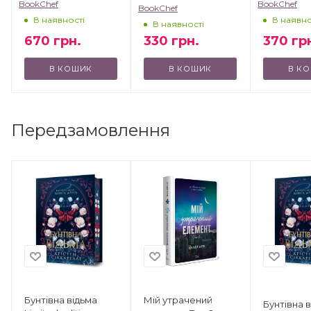
BookChef
BookChef
BookChef
В наявності
В наявно
В наявності
670
грн.
370
гр
330
грн.
В КОШИК
В КОШИК
В К
Передзамовлення
Бунтівна відьма
Мій утрачений
Бунтівна 