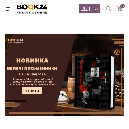
0
RU
|
UA