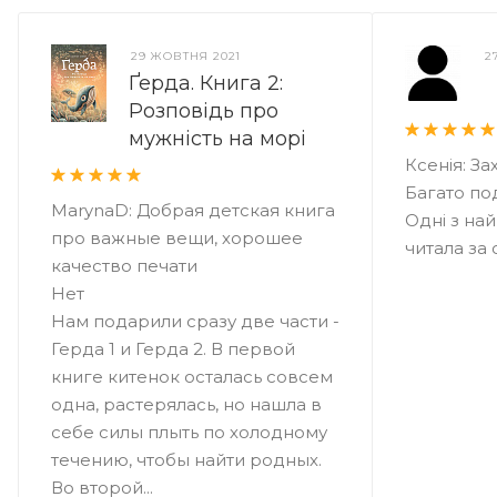
29 ЖОВТНЯ 2021
2
Ґерда. Книга 2:
Розповідь про
мужність на морі
Ксенія: З
Багато под
MarynaD: Добрая детская книга
Одні з на
про важные вещи, хорошее
читала за 
качество печати
Нет
Нам подарили сразу две части -
Герда 1 и Герда 2. В первой
книге китенок осталась совсем
одна, растерялась, но нашла в
себе силы плыть по холодному
течению, чтобы найти родных.
Во второй...