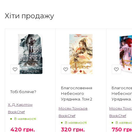
Хіти продажу
Благословення
Благосло
Тобі боляче?
Небесного
Небесно
Урядника. Том 2
Урядника.
(Подарун
Х. Д. Карлтон
Мосян Тонсьов
Мосян Тонс
видання)
BookChef
BookChef
BookChef
В наявності
В наявності
В наявно
420
грн.
320
грн.
750
грн