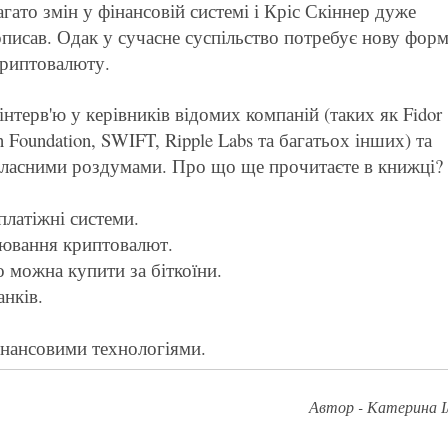
агато змін у фінансовій системі і Кріс Скіннер дуже
описав. Одак у сучасне суспільство потребує нову фор
риптовалюту.
інтерв'ю у керівників відомих компаній (таких як Fidor
n Foundation, SWIFT, Ripple Labs та багатьох інших) та
 власними роздумами. Про що ще прочитаєте в книжці?
 платіжні системи.
лювання криптовалют.
о можна купити за біткоїни.
анків.
інансовими технологіями.
Автор - Катерина І