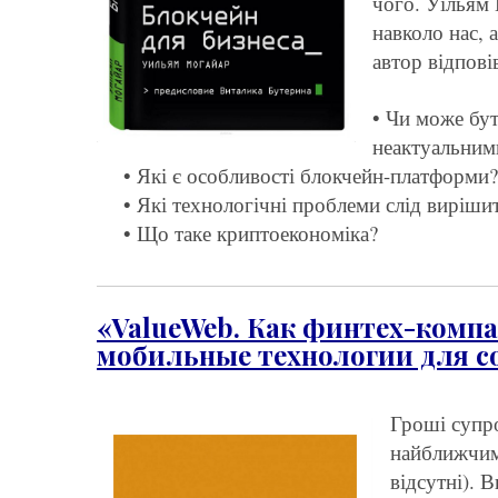
чого. Уільям 
навколо нас, 
автор відпові
• Чи може бут
неактуальним
• Які є особливості блокчейн-платформи?
• Які технологічні проблеми слід виріши
• Що таке криптоекономіка?
«ValueWeb. Как финтех-комп
мобильные технологии для с
Гроші супр
найближчим
відсутні). 