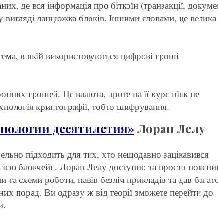
них, де вся інформація про біткоїн (транзакції, докуме
ся у вигляді ланцюжка блоків. Іншими словами, це велика
ема, в якій використовуються цифрові гроші
онних грошей. Це валюта, проте на її курс ніяк не
хнологія криптографії, тобто шифрування.
ехнологии десятилетия»
Лоран Лелу
дельно підходить для тих, хто нещодавно зацікавився
гією блокчейн. Лоран Лелу доступно та просто поясни
 та схеми роботи, навів безліч прикладів та дав багат
них порад. Ви одразу ж від теорії зможете перейти до
и.