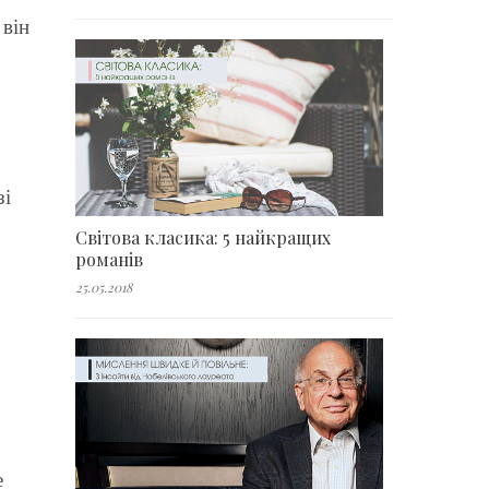
він
зі
Світова класика: 5 найкращих
романів
25.05.2018
е