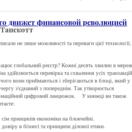
 что движет финансовой революцией
 Тапскотт
писали не лише можливості та переваги цієї технології,
ацює глобальний реєстр? Кожні десять хвилин в мереж
їна здійснюється перевірка та схвалення усіх транзакцій
 чого вони приймаються і зберігаються в блоці, який у
чергу з'єднаний з попереднім. Так утворюється
рмаційний цифровий ланцюжок.
У книжці ви також
таєте:
 сім принципів економіки на блокчейні.
 довіру в бізнесі та принципи ділової етики.