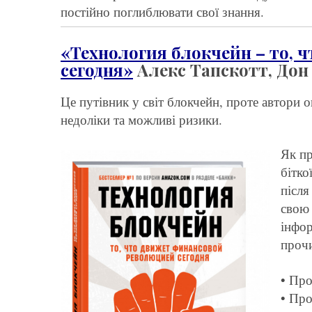
постійно поглиблювати свої знання.
«Технология блокчейн – то,
сегодня»
Алекс Тапскотт, Дон
Це путівник у світ блокчейн, проте автори о
недоліки та можливі ризики.
Як пр
бітко
після
свою 
інфо
прочи
• Про
• Про