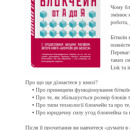
Чому бл
змінює н
робота, 
Біткоїн
повніст
Переваг
таких си
Lisk та 
Про що ще дізнаєтеся у книзі?
• Про приниципи функціонування біткоїн
• Про те, як збільшується розмір блоків т
• Про типи технології блокчейн та про те
• Про юридичну силу угод блокчейна та 
Після її прочитання ви навчитеся «думати в 