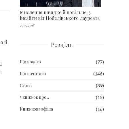
Мислення швидке й повільне: 3
інсайти від Нобелівського лауреата
15.05.2018
 а й
Розділи
Що нового
(77)
і
,
Що почитати
(146)
Статті
(89)
5 книжок про...
(15)
Книжкова афіша
(16)