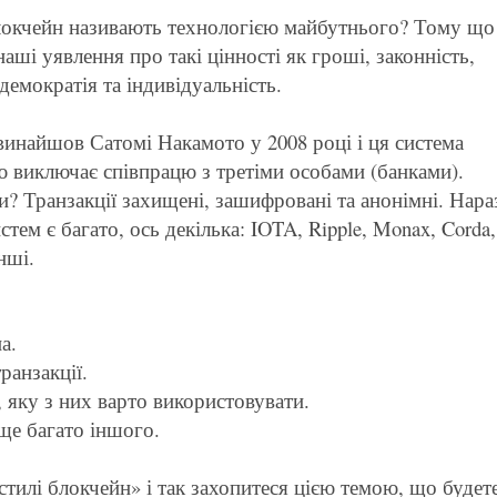
окчейн називають технологією майбутнього? Тому що 
аші уявлення про такі цінності як гроші, законність,
демократія та індивідуальність.
 винайшов Сатомі Накамото у 2008 році і ця система
ю виключає співпрацю з третіми особами (банками).
и? Транзакції захищені, зашифровані та анонімні. Нара
стем є багато, ось декілька: IOTA, Ripple, Monax, Corda,
інші.
а.
ранзакції.
, яку з них варто використовувати.
ще багато іншого.
стилі блокчейн» і так захопитеся цією темою, що будет