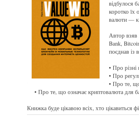
відбулося б
коротко їх 
валюти — к
Автор взяв 
Bank, Bitcoi
поєднав із
• Про різні
• Про регу
• Про те, щ
• Про те, що означає криптовалюта для б
Книжка буде цікавою всіх, хто цікавиться ф