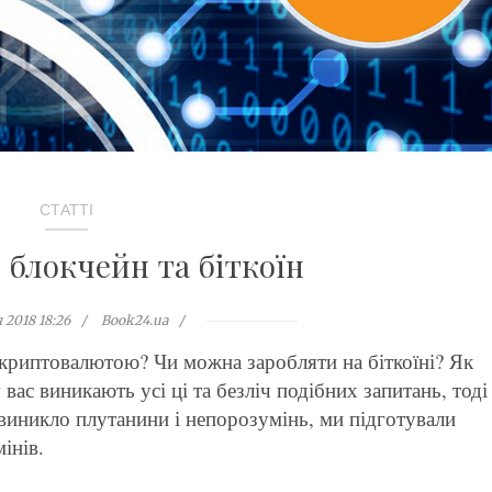
СТАТТІ
 блокчейн та біткоїн
 2018 18:26
Book24.ua
 криптовалютою? Чи можна заробляти на біткоїні? Як
ас виникають усі ці та безліч подібних запитань, тоді
 виникло плутанини і непорозумінь, ми підготували
інів.