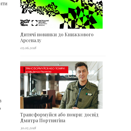
нти
Дитячі новинки до Книжкового
Арсеналу
05.06.2018
в
о
Трансформуйся або помри: досвід
Дмитра Портнягіна
30.05.2018