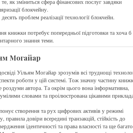
 те, як зміниться сфера фінансових послуг завдяки
яризації блокчейну.
 десять проблем реалізації технології блокчейн.
ня книжки потребує попередньої підготовки та хоча б
нтарного знання теми.
ям Могайар
освіді Уільям Могайар зрозумів всі труднощі технолог
спекти роботи у цій системі. Тож значну частину книж
е роздуми автора. Та окрім цього вона інформативна,
зумілими словами та проілюстрована цікавими приклад
понує створення та рух цифрових активів у режимі
у, правила довіри всередині транзакцій, стійкість до
вердження ідентичності та права власності та ще багато