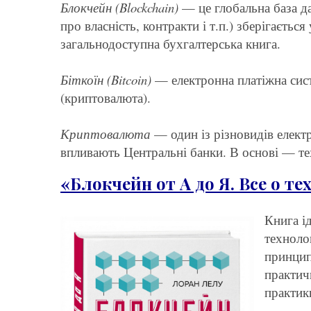
Блокчейн (Blockchain)
— це глобальна база да
про власність, контракти і т.п.) зберігаєть
загальнодоступна бухгалтерська книга.
Біткоїн (Bitcoin)
— електронна платіжна сист
(криптовалюта).
Криптовалюта
— один із різновидів електр
впливають Центральні банки. В основі — те
«Блокчейн от А до Я. Все о т
Книга і
техноло
принципи
практич
практик