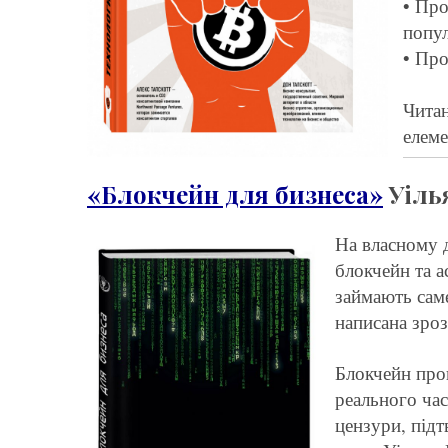
• Про
попул
• Про
Читан
елеме
«Блокчейн для бизнеса»
Уіль
На власному д
блокчейн та а
займають сам
написана зро
Блокчейн про
реального час
цензури, підт