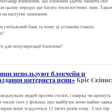
Могайар впевнений, що блокчейн здатен змінити світ
але цьому передує ще багато технологічних змін. Тако
в на наступні запитання:
и глобальний банк та чому ці установи стають
и?
ти для популяризації блокчена?
ании используют блокчейн и
оздания интернета ценн»
Кріс Скінне
оводжували людей протям століть і навряд чи щезнуть
 часом (хоч у фільмах про майбутнє вони майже завж
Вперше вони згадуються 12 тисяч років тому. З тих пір