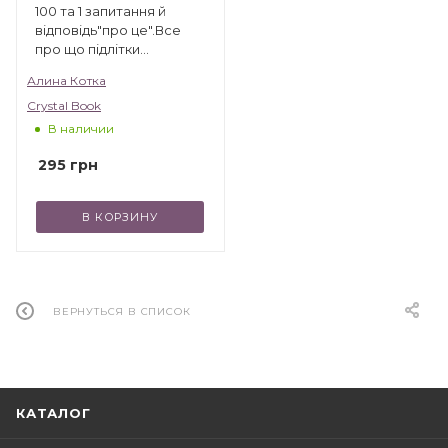
100 та 1 запитання й
відповідь"про це".Все
про що підлітки
соромляться говорити з
Алина Котка
дорослими
Crystal Book
В наличии
295
грн
В КОРЗИНУ
ВЕРНУТЬСЯ В СПИСОК
КАТАЛОГ