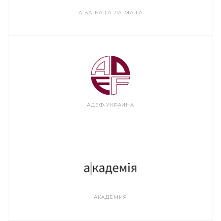
А-БА-БА-ГА-ЛА-МА-ГА
АДЕФ-УКРАИНА
АКАДЕМИЯ