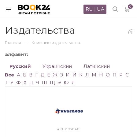
0
RU
|
UA
Издательства
—
Главная
Книжные издательства
алфавит:
Русский
Украинский
Латинский
Все
А
Б
В
Г
Д
Е
Ж
З
И
Й
К
Л
М
Н
О
П
Р
С
Т
У
Ф
Х
Ц
Ч
Ш
Щ
Э
Ю
Я
#КНИГОЛАВ