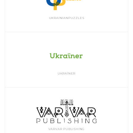
UKRAINIANPUZZLES
UKRAЇNER
VARVAR PUBLISHING