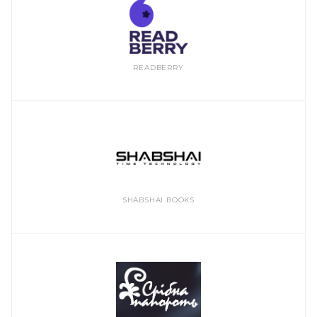
READBERRY
SHABSHAI BOOKS