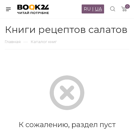
0
RU
|
UA
Книги рецептов салатов
—
Главная
Каталог книг
К сожалению, раздел пуст