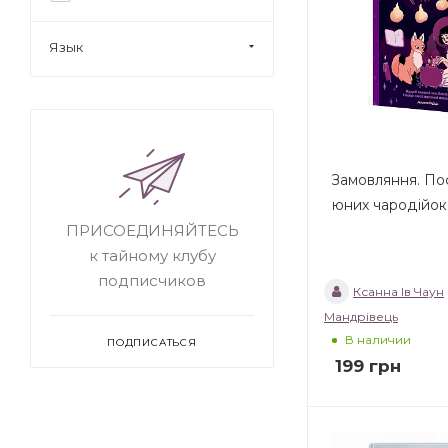
Язык
Замовляння. По
юних чародійок
ПРИСОЕДИНЯЙТЕСЬ
к тайному клубу
подписчиков
Ксанна Ів Чаун
Мандрівець
В наличии
ПОДПИСАТЬСЯ
199
грн