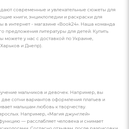
оздают современные и увлекательные сюжеты для
ающие книги, энциклопедии и раскраски для
ны в интернет - магазине «Book24». Наша команда
го предложения литературы для детей. Купить
 можете у нас с доставкой по Украине,
Харьков и Днепр).
учение мальчиков и девочек. Например, вы
 две сотни вариантов оформления платьев и
ивает малышам любовь к творчеству.
зрослых. Например, «Магия джунглей»
 функцию — расслабляет человека и снимает
ихологами. Согласно отзывам, после разрисовки