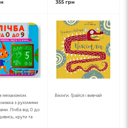
н
355
грн
з механізмом.
Вікінги. Грайся і вивчай
нижка з рухомими
ами. Лічба від 0 до
 дивись, крути та