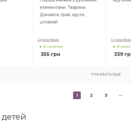
елементами. Тварини.
Дізнайся, грай, крути,
штовхай
Crystal Book
Crystal Boo
В наличии
В нали
355
грн
339
гр
ПОКАЗАТЬ ЕЩЕ
1
2
3
 детей