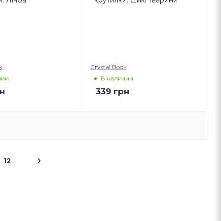
k
Crystal Book
чии
В наличии
н
339
грн
12