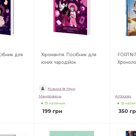
сібник для
Хіромантія. Посібник для
FORTNITE
юних чародійок
Хронолог
Ксанна Ів Чаун
Мандрівець
Artbooks
В наличии
В нали
199
грн
350
гр