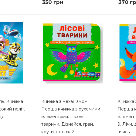
350
грн
370
гр
ль. Книжка
Книжка з механізмом.
Книжка 
сокий політ.
Перша книжка з рухомими
Перша к
ця
елементами. Лісові
елемент
тварини. Дізнайся, грай,
9. Лічи,
крути, штовхай
вчись