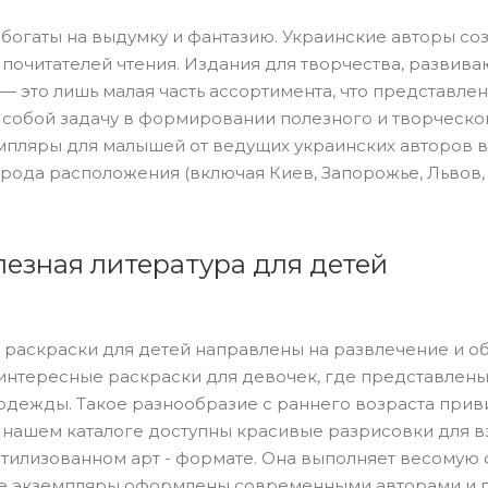
 богаты на выдумку и фантазию. Украинские авторы с
 почитателей чтения. Издания для творчества, развив
— это лишь малая часть ассортимента, что представле
 собой задачу в формировании полезного и творческо
мпляры для малышей от ведущих украинских авторов вы
рода расположения (включая Киев, Запорожье, Львов, 
лезная литература для детей
раскраски для детей направлены на развлечение и об
 интересные раскраски для девочек, где представлены
одежды. Такое разнообразие с раннего возраста прив
 нашем каталоге доступны красивые разрисовки для в
стилизованном арт - формате. Она выполняет весомую
е экземпляры оформлены современными авторами и пс