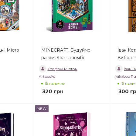
ні. Місто
MINECRAFT. Будуймо
Іван Ко
разом! Країна зомбі
Вибрані
Стефані Мілтон
Іван П
Artbooks
Yakaboo Pu
В наличии
В нали
320
грн
300
г
NEW