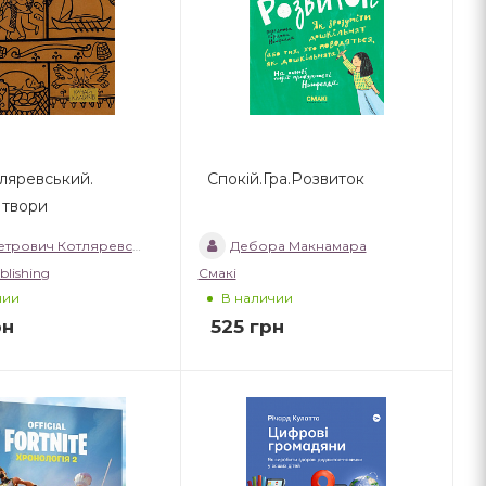
тляревський.
Спокій.Гра.Розвиток
 твори
етрович Котляревський
Дебора Макнамара
blishing
Смакі
чии
В наличии
рн
525
грн