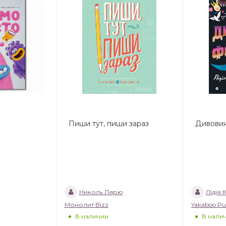
Пиши тут, пиши зараз
Дивовиж
Николь Лярю
Лідія 
Монолит Bizz
Yakaboo Pu
В наличии
В нали