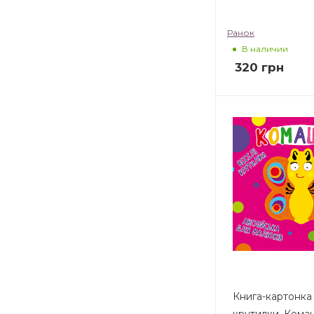
Ранок
В наличии
320
грн
Книга-картонка 
крутилки. Кома