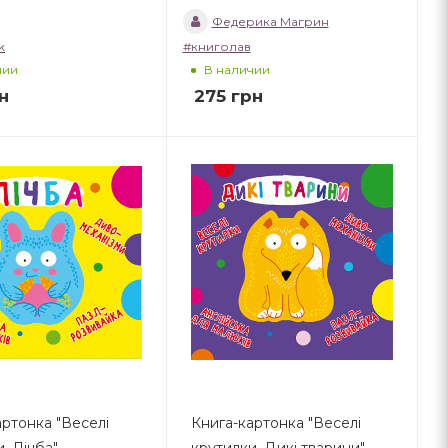
Федерика Магрин
k
#книголав
чии
В наличии
н
275
грн
артонка "Веселі
Книга-картонка "Веселі
. Лічба"
крутилки. Дикі тварини"