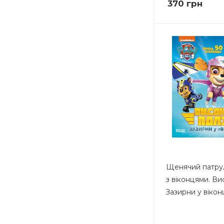
370
грн
Щенячий патру
з віконцями. Ви
Зазирни у вікон