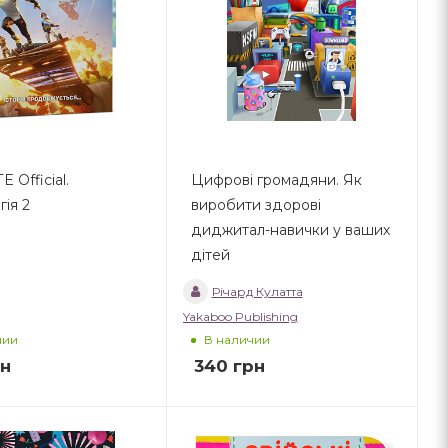
 Official.
Цифрові громадяни. Як
ія 2
виробити здорові
диджитал-навички у ваших
дітей
Річард Кулатта
Yakaboo Publishing
чии
В наличии
н
340
грн