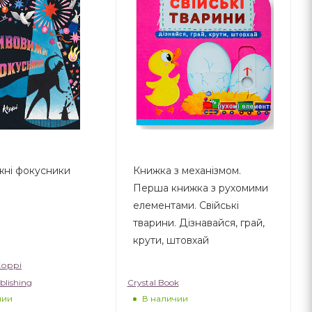
ні фокусники
Книжка з механізмом.
Перша книжка з рухомими
елементами. Свійські
тварини. Дізнавайся, грай,
крути, штовхай
Коррі
blishing
Crystal Book
чии
В наличии