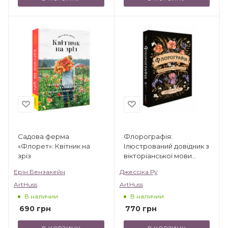
Садова ферма
Флорографія:
«Флорет»: Квітник на
Ілюстрований довідник з
зріз
вікторіанської мови
квітів
Ерін Бензакейн
Джессіка Ру
ArtHuss
ArtHuss
В наличии
В наличии
690
грн
770
грн