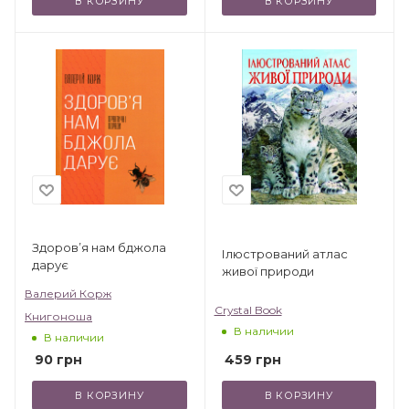
В КОРЗИНУ
В КОРЗИНУ
Здоров’я нам бджола
Ілюстрований атлас
дарує
живої природи
Валерий Корж
Crystal Book
Книгоноша
В наличии
В наличии
459
грн
90
грн
В КОРЗИНУ
В КОРЗИНУ