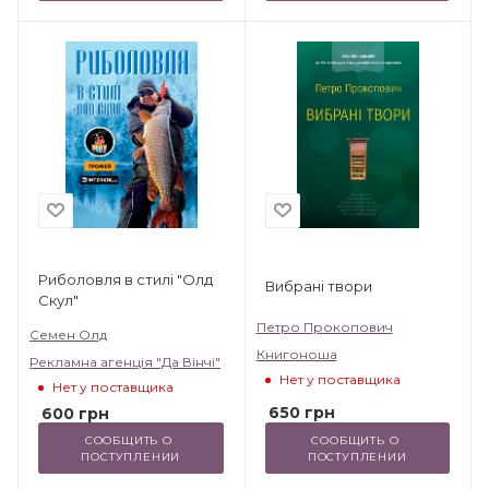
Риболовля в стилі "Олд
Вибрані твори
Cкул"
Петро Прокопович
Семен Олд
Книгоноша
Рекламна агенція "Да Вінчі"
Нет у поставщика
Нет у поставщика
650
грн
600
грн
СООБЩИТЬ О 
СООБЩИТЬ О 
ПОСТУПЛЕНИИ
ПОСТУПЛЕНИИ