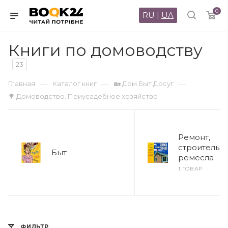
0
RU
|
UA
Книги по домоводству
23
—
—
—
Главная
Каталог книг
🏡 Дом.Быт.Досуг
🌳 Домоводство. Приусадебное хозяйство
Ремонт,
строительст
Быт
ремесла
1 ТОВАР
ФИЛЬТР