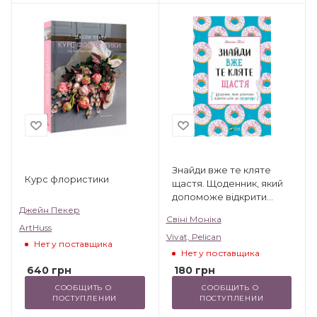
Знайди вже те кляте
Курс флористики
щастя. Щоденник, який
допоможе відкрити
шлях до позитиву
Джейн Пекер
Свіні Моніка
ArtHuss
Vivat, Pelican
Нет у поставщика
Нет у поставщика
640
грн
180
грн
СООБЩИТЬ О 
СООБЩИТЬ О 
ПОСТУПЛЕНИИ
ПОСТУПЛЕНИИ