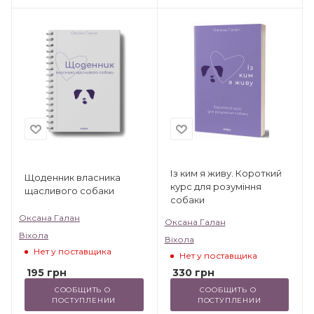
Із ким я живу. Короткий
Щоденник власника
курс для розуміння
щасливого собаки
собаки
Оксана Галан
Оксана Галан
Віхола
Віхола
Нет у поставщика
Нет у поставщика
195
грн
330
грн
СООБЩИТЬ О 
СООБЩИТЬ О 
ПОСТУПЛЕНИИ
ПОСТУПЛЕНИИ