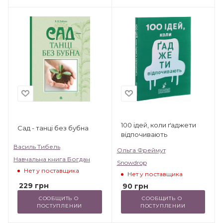
100 ідей, коли ґаджети
Сад - танці без бубна
відпочивають
Василь Тибель
Ольга Фреймут
Навчальна книга Богдан
Snowdrop
Нет у поставщика
Нет у поставщика
229
грн
90
грн
СООБЩИТЬ О 
СООБЩИТЬ О 
ПОСТУПЛЕНИИ
ПОСТУПЛЕНИИ