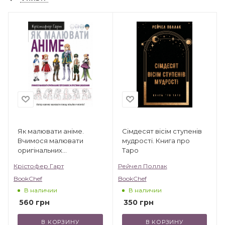
Як малювати аніме.
Сімдесят вісім ступенів
Вчимося малювати
мудрості. Книга про
оригінальних
Таро
персонажів за простими
Крістофер Гарт
Рейчел Поллак
шаблонами
BookChef
BookChef
В наличии
В наличии
560
грн
350
грн
В КОРЗИНУ
В КОРЗИНУ