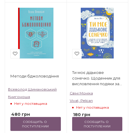
Ти моє дідькове
Методи бджоловодіння
сонечко. Щоденник для
висловлення подяки за
бузу, що наповнює світ
Всеволод Шимановський
Свіні Моніка
щастям і сяйвом
Книгоноша
Vivat, Pelican
Нет у поставщика
Нет у поставщика
480
грн
180
грн
СООБЩИТЬ О 
СООБЩИТЬ О 
ПОСТУПЛЕНИИ
ПОСТУПЛЕНИИ