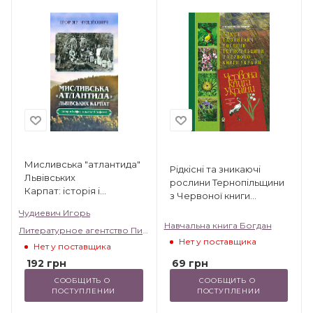
Мисливська "атлантида"
Рідкісні та зникаючі
Львівських
рослини Тернопільщини
Карпат: історія і
з Червоної книги
міфологія, статті та фото
України.
Чудиевич Игорь
Навчальна книга Богдан
Литературное агентство Пирамида
Нет у поставщика
Нет у поставщика
69
грн
192
грн
СООБЩИТЬ О 
СООБЩИТЬ О 
ПОСТУПЛЕНИИ
ПОСТУПЛЕНИИ