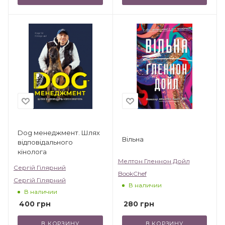
Dog менеджмент. Шлях
Вільна
відповідального
кінолога
Мелтон Гленнон Дойл
Сергій Гілярний
BookChef
Сергій Гілярний
В наличии
В наличии
280
грн
400
грн
В КОРЗИНУ
В КОРЗИНУ