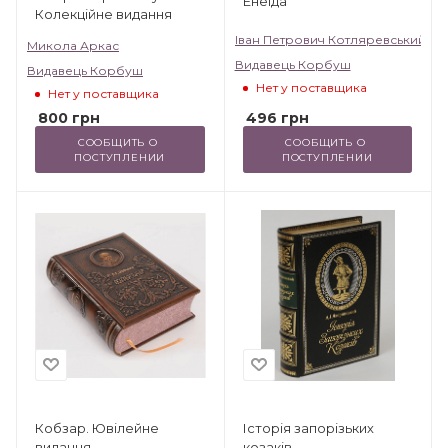
Енеїда
Колекційне видання
Іван Петрович Котляревський
Микола Аркас
Видавець Корбуш
Видавець Корбуш
Нет у поставщика
Нет у поставщика
496
грн
800
грн
СООБЩИТЬ О 
СООБЩИТЬ О 
ПОСТУПЛЕНИИ
ПОСТУПЛЕНИИ
Кобзар. Ювілейне
Історія запорізьких
видання
козаків