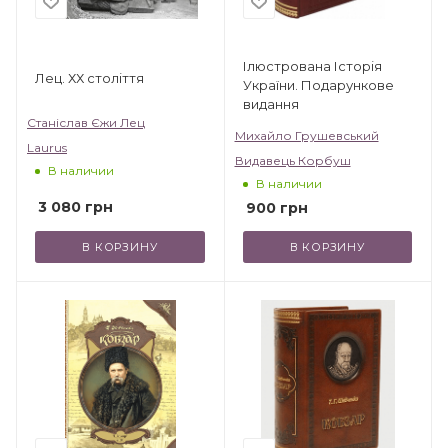
Ілюстрована Історія
Лец. ХХ століття
України. Подарункове
видання
Станіслав Єжи Лец
Михайло Грушевський
Laurus
Видавець Корбуш
В наличии
В наличии
3 080
грн
900
грн
В КОРЗИНУ
В КОРЗИНУ