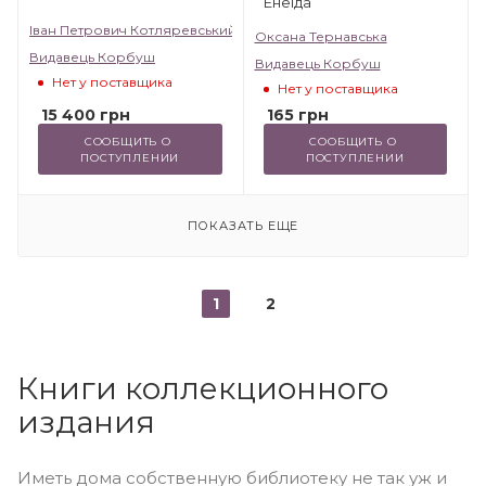
Енеїда
Іван Петрович Котляревський
Оксана Тернавська
Видавець Корбуш
Видавець Корбуш
Нет у поставщика
Нет у поставщика
15 400
грн
165
грн
СООБЩИТЬ О 
СООБЩИТЬ О 
ПОСТУПЛЕНИИ
ПОСТУПЛЕНИИ
ПОКАЗАТЬ ЕЩЕ
1
2
Книги коллекционного
издания
Иметь дома собственную библиотеку не так уж и