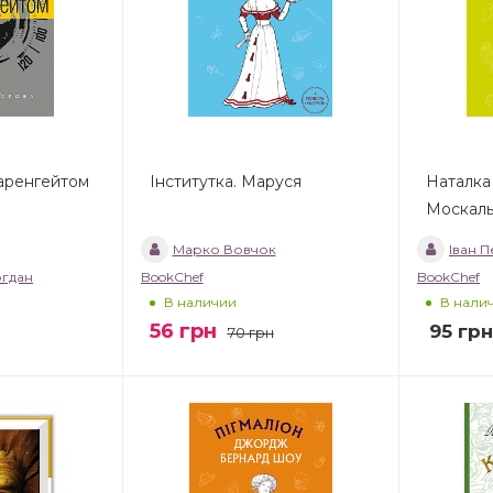
Фаренгейтом
Інститутка. Маруся
Наталка
Москаль
Марко Вовчок
Іван П
огдан
BookChef
BookChef
В наличии
В нали
56
грн
95
грн
70
грн