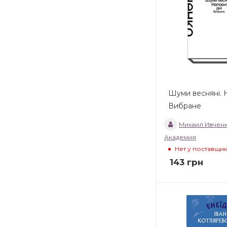
Шуми весняні. Н
Вибране
Михаил Ивчен
Академия
Нет у поставщи
143
грн