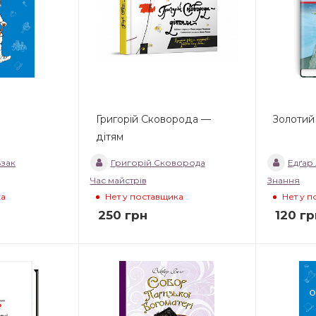
Григорій Сковорода —
Золотий
дітям
ьзак
Григорій Сковорода
Едґар
Час майстрів
Знання
ка
Нет у поставщика
Нет у 
250
грн
120
гр