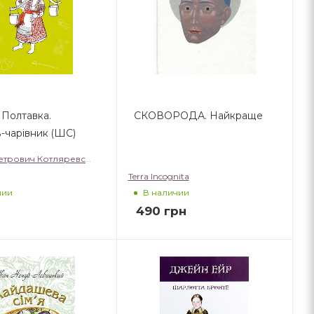
 Полтавка.
СКОВОРОДА. Найкраще
-чарівник (ШС)
етрович Котляревський
Terra Incognita
чии
В наличии
490
грн