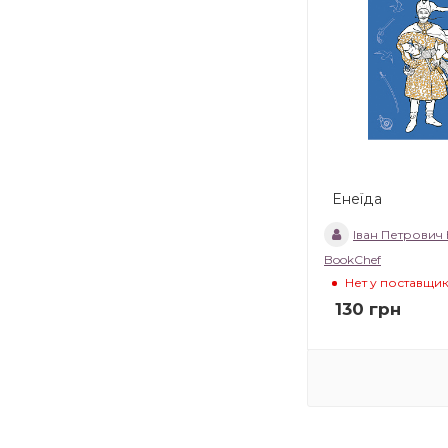
Енеїда
Іван Петрович К
BookChef
Нет у поставщи
130
грн