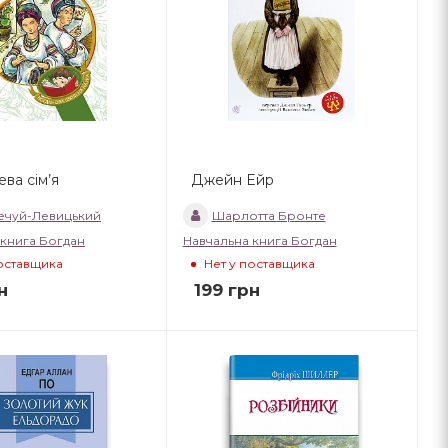
ва сім’я
Джейн Ейр
Нечуй-Левицький
Шарлотта Бронте
 книга Богдан
Навчальна книга Богдан
поставщика
Нет у поставщика
н
199
грн