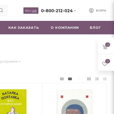
0-800-212-024
RU
|
UA
ВОЙТИ
КАК ЗАКАЗАТЬ
О КОМПАНИИ
БЛОГ
0
 программе
0