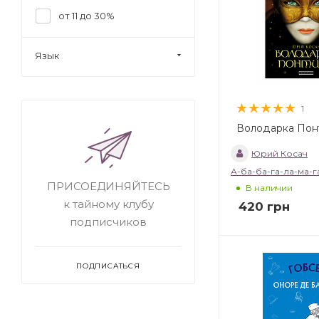
от 11 до 30%
Язык
1
Володарка Пон
Юрий Косач
А-ба-ба-га-ла-ма-г
ПРИСОЕДИНЯЙТЕСЬ
В наличии
к тайному клубу
420
грн
подписчиков
ПОДПИСАТЬСЯ