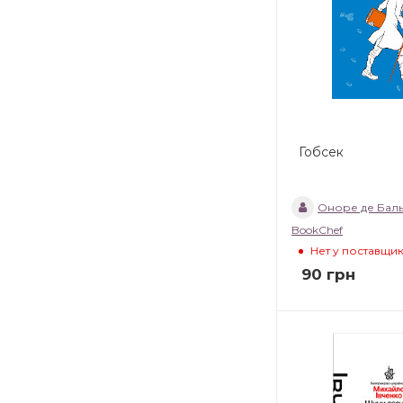
Гобсек
Оноре де Бал
BookChef
Нет у поставщи
90
грн