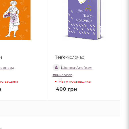
н
Тев’є-молочар
Бернард
Шолом-Алейхем
#книголав
поставщика
Нет у поставщика
н
400
грн