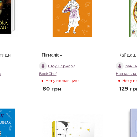
тиди
Пігмаліон
Кайдаше
Шоу Бернард
Іван 
а
BookChef
Навчальна
Нет у поставщика
Нет у 
80
грн
129
гр