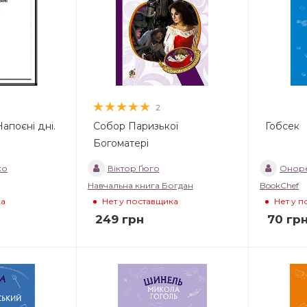
2
апоєні дні.
Собор Паризької
Гобсек
Богоматері
ко
Віктор Ґюго
Оноре
Навчальна книга Богдан
BookChef
ка
Нет у поставщика
Нет у 
249
грн
70
гр