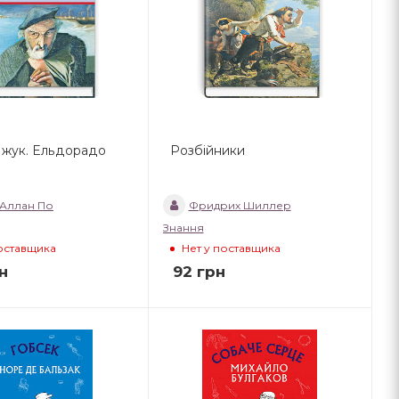
 жук. Ельдорадо
Розбійники
 Аллан По
Фридрих Шиллер
Знання
поставщика
Нет у поставщика
н
92
грн