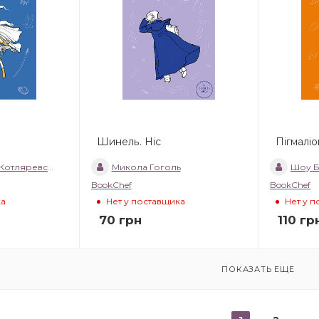
Шинель. Ніс
Пігмаліо
отляревський
Микола Гоголь
Шоу 
BookChef
BookChef
ка
Нет у поставщика
Нет у 
70
грн
110
гр
ПОКАЗАТЬ ЕЩЕ