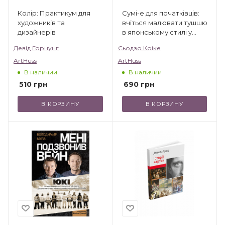
Колір: Практикум для
Сумі-е для початківців:
художників та
вчіться малювати тушшю
дизайнерів
в японському стилі у
сучасного митця
Девід Горнунг
Сьодзо Коіке
ArtHuss
ArtHuss
В наличии
В наличии
510
грн
690
грн
В КОРЗИНУ
В КОРЗИНУ