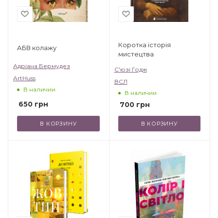
Коротка історія
АБВ колажу
мистецтва
Адріана Бермудез
С'юзі Годж
ArtHuss
ВСЛ
В наличии
В наличии
650
грн
700
грн
В КОРЗИНУ
В КОРЗИНУ