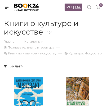
0
RU
|
UA
Книги о культуре и
искусстве
104
—
—
Главная
Каталог книг
—
🌍 Познавательная литература
—
🎭 Книги по культуре и искусству
🎭 Культура. Искусство
ФИЛЬТР