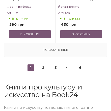
Френк Вітфорд
Йоганнес Іттен
ArtHuss
ArtHuss
В наличии
В наличии
590
грн
430
грн
В КОРЗИНУ
В КОРЗИНУ
ПОКАЗАТЬ ЕЩЕ
1
2
3
6
Книги про культуру и
искусство на Book24
Книги по искусству позволяют многогранно