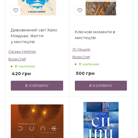
Дивовижний світ Хаяо
Ключові моменти в
Міядзакі. Життя
мистецтві
у мистецтві
Лі Чешир
Сюзан Нейпір
BookChef
BookChef
В наличии
В наличии
500
грн
420
грн
В КОРЗИНУ
В КОРЗИНУ