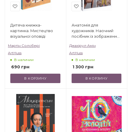
Дитяча книжка-
Анатомія для
картинка. Мистецтво
художників. Наочний
візуальної оповіді
посібник із зображення
людського тіла
Мартін Солсбері
Джахірул Амін
ArtHuss
ArtHuss
В наличии
В наличии
690
грн
1 300
грн
В КОРЗИНУ
В КОРЗИНУ