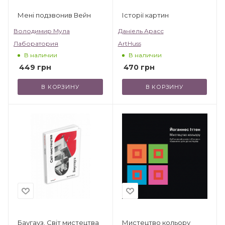
Мені подзвонив Вейн
Історії картин
Володимир Мула
Даніель Арасс
Лаборатория
ArtHuss
В наличии
В наличии
449
грн
470
грн
В КОРЗИНУ
В КОРЗИНУ
Баугауз. Світ мистецтва
Мистецтво кольору