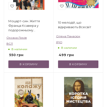
Моцарт-син. Життя
10 мелодій, що
Франца Ксавера у
відкривають Всесвіт
подорожньому
щоденнику і листах
Олена Панасюк
Оксана Линів
IPIO
ВСЛ
В наличии
В наличии
499
грн
550
грн
В КОРЗИНУ
В КОРЗИНУ