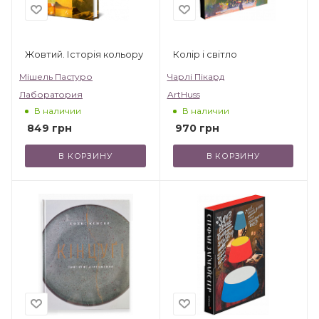
Жовтий. Історія кольору
Колір і світло
Мішель Пастуро
Чарлі Пікард
Лаборатория
ArtHuss
В наличии
В наличии
849
грн
970
грн
В КОРЗИНУ
В КОРЗИНУ