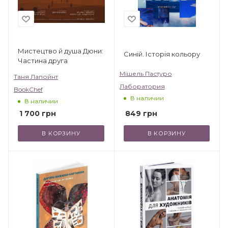
Мистецтво й душа Дюни:
Синій. Історія кольору
Частина друга
Мішель Пастуро
Таня Лапойнт
Лаборатория
BookChef
В наличии
В наличии
849
грн
1 700
грн
В КОРЗИНУ
В КОРЗИНУ