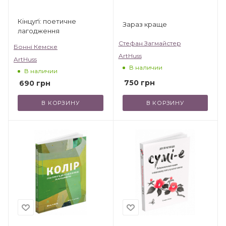
Кінцуґі: поетичне
Зараз краще
лагодження
Стефан Загмайстер
Бонні Кемске
ArtHuss
ArtHuss
В наличии
В наличии
750
грн
690
грн
В КОРЗИНУ
В КОРЗИНУ