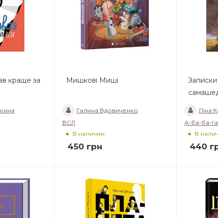
ав краще за
Мишкові Миші
Записки
самаше
бкина
Галина Вдовиченко
Ліна 
ВСЛ
А-ба-ба-га
В наличии
В нали
450
грн
440
г