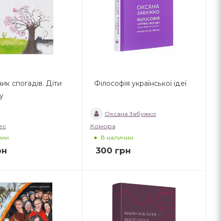
к спогадів. Діти
Філософія української ідеї
у
Оксана Забужко
ес
Комора
чии
В наличии
рн
300
грн