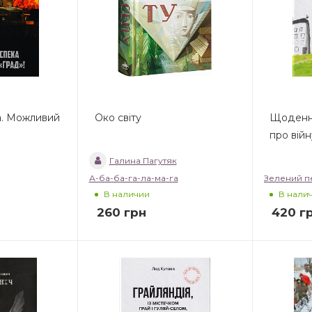
а. Можливий
Око світу
Щоденни
про війн
Галина Пагутяк
А-ба-ба-га-ла-ма-га
Зелений п
В наличии
В нали
260
грн
420
г