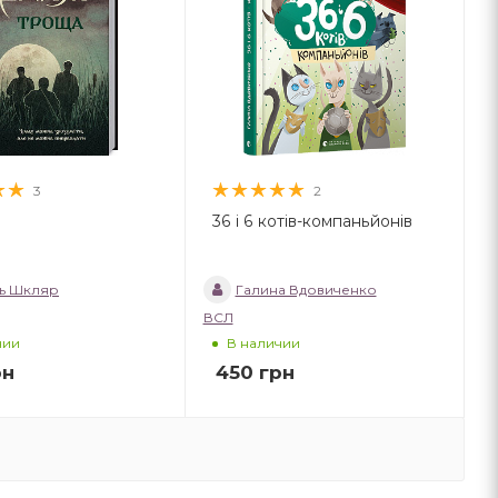
3
2
36 і 6 котів-компаньйонів
ь Шкляр
Галина Вдовиченко
ВСЛ
чии
В наличии
рн
450
грн