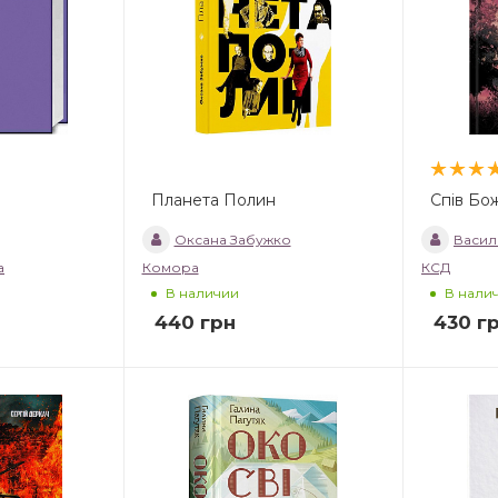
Планета Полин
Спів Бо
Оксана Забужко
Васил
а
Комора
КСД
В наличии
В нали
440
грн
430
г