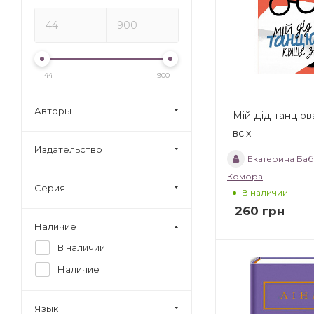
44
900
Авторы
Мій дід танцюв
всіх
Издательство
Екатерина Ба
Комора
Серия
В наличии
260
грн
Наличие
В наличии
Наличие
Язык