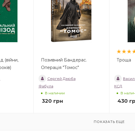
д (війни,
Позивний Бандерас.
Троща
400 років)
Операція "Томос"
й
Сергей Дзюба
Васил
Фабула
КСД
В наличии
В нали
320
грн
430
г
ПОКАЗАТЬ ЕЩЕ