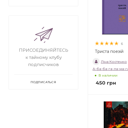
6
ПРИСОЕДИНЯЙТЕСЬ
Триста поезій
к тайному клубу
Ліна Костенко
подписчиков
А-ба-ба-га-ла-ма-г
В наличии
450
грн
ПОДПИСАТЬСЯ