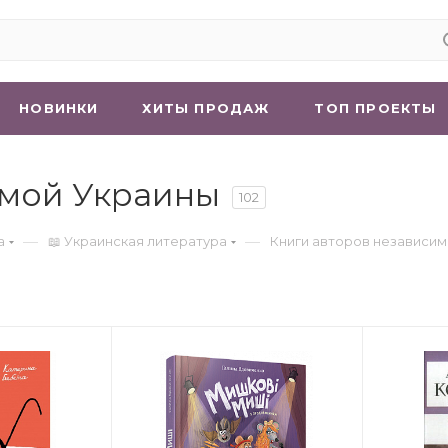
НОВИНКИ
ХИТЫ ПРОДАЖ
ТОП ПРОЕКТЫ
имой Украины
102
—
—
а
📖 Украинская литература
Книги авторов независи