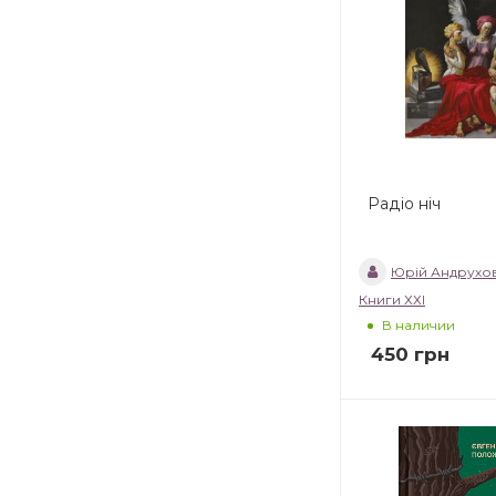
Радіо ніч
Юрій Андрухо
Книги ХХІ
В наличии
450
грн