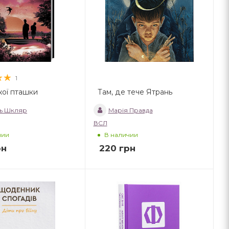
1
жої пташки
Там, де тече Ятрань
ь Шкляр
Марія Правда
ВСЛ
чии
В наличии
рн
220
грн