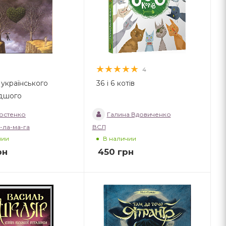
4
 українського
36 і 6 котів
дшого
Костенко
Галина Вдовиченко
-ла-ма-га
ВСЛ
чии
В наличии
рн
450
грн