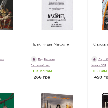
Грайляндія. Макортет
Список 
вич
Лад Купава
Сергі
Зелений пес
Книги ХХІ
В наличии
В нали
266
грн
450
г