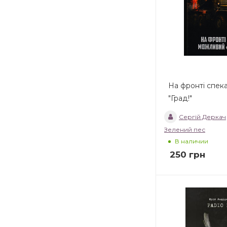
На фронті спек
"Град!"
Сергій Деркач
Зелений пес
В наличии
250
грн