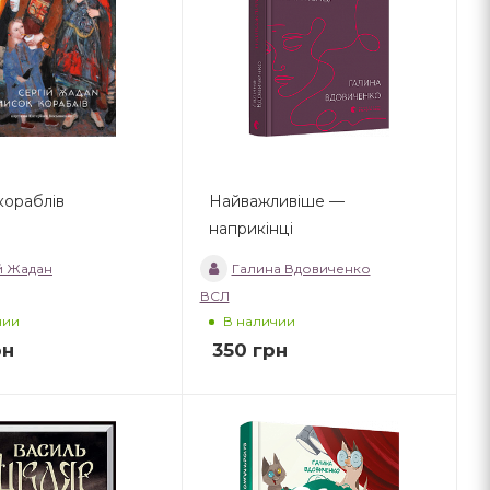
кораблів
Найважливіше —
наприкінці
й Жадан
Галина Вдовиченко
ВСЛ
чии
В наличии
рн
350
грн