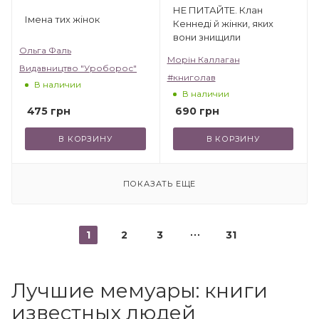
НЕ ПИТАЙТЕ. Клан
Імена тих жінок
Кеннеді й жінки, яких
вони знищили
Ольга Фаль
Морін Каллаган
Видавництво "Уроборос"
#книголав
В наличии
В наличии
475
грн
690
грн
В КОРЗИНУ
В КОРЗИНУ
ПОКАЗАТЬ ЕЩЕ
1
2
3
31
Лучшие мемуары: книги
известных людей