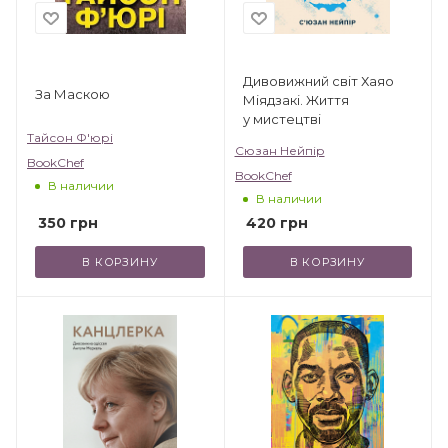
Дивовижний світ Хаяо
За Маскою
Міядзакі. Життя
у мистецтві
Тайсон Ф'юрі
Сюзан Нейпір
BookChef
BookChef
В наличии
В наличии
350
грн
420
грн
В КОРЗИНУ
В КОРЗИНУ