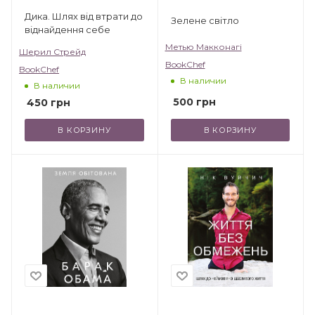
Дика. Шлях від втрати до
Зелене світло
віднайдення себе
Метью Макконагі
Шерил Стрейд
BookChef
BookChef
В наличии
В наличии
500
грн
450
грн
В КОРЗИНУ
В КОРЗИНУ