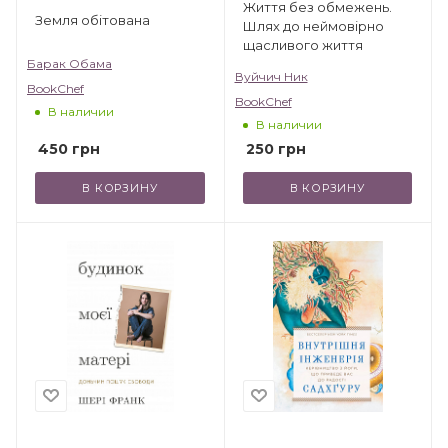
Життя без обмежень.
Земля обітована
Шлях до неймовірно
щасливого життя
Барак Обама
Вуйчич Ник
BookChef
BookChef
В наличии
В наличии
450
грн
250
грн
В КОРЗИНУ
В КОРЗИНУ