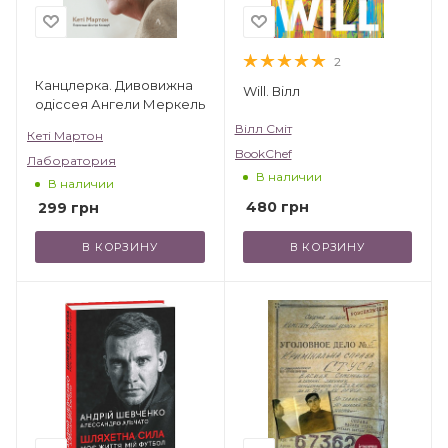
2
Канцлерка. Дивовижна
Will. Вілл
одіссея Ангели Меркель
Вілл Сміт
Кеті Мартон
BookChef
Лаборатория
В наличии
В наличии
480
грн
299
грн
В КОРЗИНУ
В КОРЗИНУ