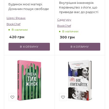
Внутрішня інженерія.
Будинок моєї матері.
Керівництво з йоги, що
Доньчин пошук свободи
приведе вас до радості
Шері Франк
Садхгуру
BookChef
BookChef
В наличии
В наличии
420
грн
300
грн
В КОРЗИНУ
В КОРЗИНУ