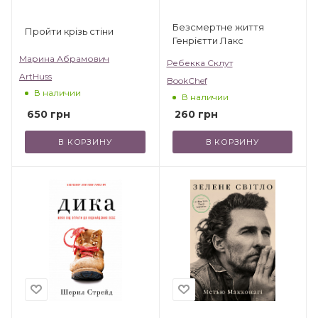
Безсмертне життя
Пройти крізь стіни
Генрієтти Лакс
Марина Абрамович
Ребекка Склут
ArtHuss
BookChef
В наличии
В наличии
650
грн
260
грн
В КОРЗИНУ
В КОРЗИНУ