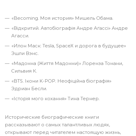
«Becoming. Моя история» Мишель Обама.
«Відкритий. Автобіографія Андре Аґассі» Андре
Агасси.
«Илон Маск: Tesla, SpaceX и дорога в будущее»
Эшли Вэнс.
«Мадонна (Життя Мадонни)» Лоренза Тонани,
Сильвия К.
«BTS. Ікони K-POP. Неофіційна біографія»
Эдриан Бесли.
«Історія мого кохання» Тина Тернер.
Исторические биографические книги
рассказывают о самых талантливых людях,
открывают перед читателем настоящую жизнь,