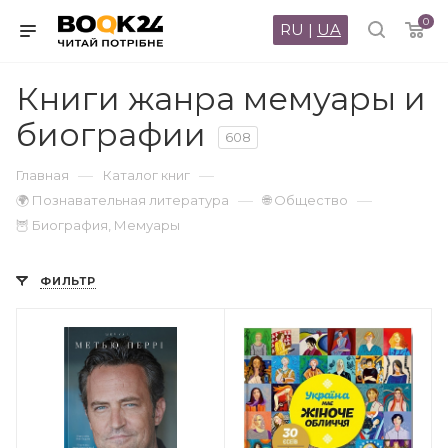
0
RU
|
UA
Книги жанра мемуары и
биографии
608
—
—
Главная
Каталог книг
—
—
🌍 Познавательная литература
🌐 Общество
🦉 Биография, Мемуары
ФИЛЬТР