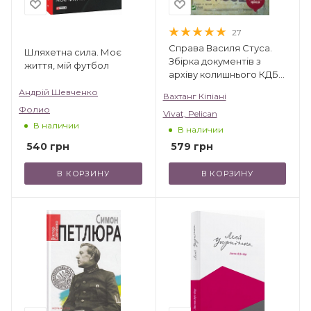
27
Справа Василя Стуса.
Шляхетна сила. Моє
Збірка документів з
життя, мій футбол
архіву колишнього КДБ
УРСР
Андрій Шевченко
Вахтанг Кіпіані
Фолио
Vivat, Pelican
В наличии
В наличии
540
грн
579
грн
В КОРЗИНУ
В КОРЗИНУ