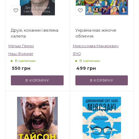
Друзі, коханки і велика
Україна має жіноче
халепа
обличчя
Метью Перрі
Мирослава Макаревич
Наш Формат
IPIO
В наличии
В наличии
550
грн
499
грн
В КОРЗИНУ
В КОРЗИНУ