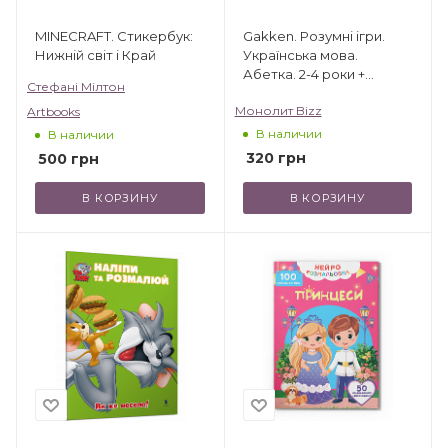
MINECRAFT. Стикербук:
Gakken. Розумні ігри.
Нижній світ і Край
Українська мова.
Абетка. 2-4 роки +
Стефані Мілтон
наліпки і багаторазові
Монолит Bizz
Artbooks
сторінки для малювання
В наличии
В наличии
320
грн
500
грн
В КОРЗИНУ
В КОРЗИНУ