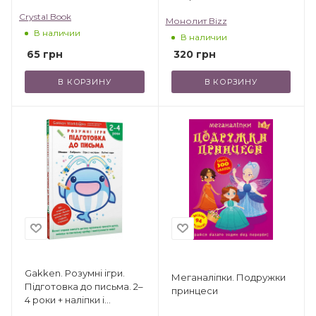
багаторазові сторінки
Crystal Book
Монолит Bizz
для малювання
В наличии
В наличии
65
грн
320
грн
В КОРЗИНУ
В КОРЗИНУ
Gakken. Розумні ігри.
Меганаліпки. Подружки
Підготовка до письма. 2–
принцеси
4 роки + наліпки і
багаторазові сторінки