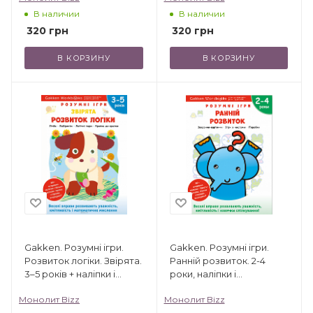
В наличии
В наличии
320
грн
320
грн
В КОРЗИНУ
В КОРЗИНУ
Gakken. Розумні ігри.
Gakken. Розумні ігри.
Розвиток логіки. Звірята.
Ранній розвиток. 2-4
3–5 років + наліпки і
роки, наліпки і
багаторазові сторінки
багаторазові сторінки
Монолит Bizz
Монолит Bizz
для малювання
для малювання