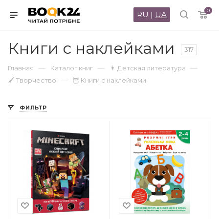
0
RU
|
UA
Книги с наклейками
317
—
—
—
Главная
Каталог книг
👨 Детская литература
—
🖌 Творчество
🦉 Книги с наклейками
ФИЛЬТР