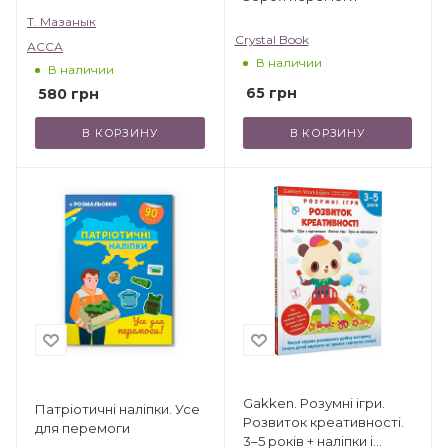
Т. Мазанык
Crystal Book
АССА
В наличии
В наличии
65
грн
580
грн
В КОРЗИНУ
В КОРЗИНУ
Gakken. Розумні ігри.
Патріотичні наліпки. Усе
Розвиток креативності.
для перемоги
3–5 років + наліпки і