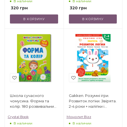
В наличии
В наличии
320
грн
320
грн
В КОРЗИНУ
В КОРЗИНУ
Школа сучасного
Gakken. Розумні ігри.
чомусика. Форма та
Розвиток логіки. Звірята.
колір. 180 розвивальних
2-4 роки + наліпки і
наліпок
багаторазові сторінки
Crystal Book
Монолит Bizz
для малювання
В наличии
В наличии