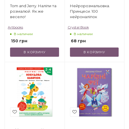
Tom and Jerry. Наліпи та
Нейророзмальовка.
розмалюй. Як же
Принцеси. 100
весело!
нейроналіпок
Artbooks
Crystal Book
В наличии
В наличии
150
грн
68
грн
В КОРЗИНУ
В КОРЗИНУ