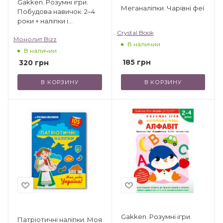
Gakken. Розумні ігри.
Меганаліпки. Чарівні феї
Побудова навичок. 2–4
роки + наліпки і
багаторазові сторінки
Crystal Book
Монолит Bizz
для малювання
В наличии
В наличии
185
грн
320
грн
В КОРЗИНУ
В КОРЗИНУ
Gakken. Розумні ігри.
Патріотичні наліпки. Моя