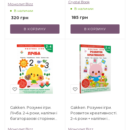
Crystal Book
Монолит Bizz
для малювання
В наличии
В наличии
185
грн
320
грн
В КОРЗИНУ
В КОРЗИНУ
Gakken. Розумні ігри.
Gakken. Розумні ігри.
Лічба. 2-4 роки, наліпки і
Розвиток креативності.
багаторазові сторінки
2–4 роки + наліпки і
для малювання
багаторазові сторінки
Монолит Bizz
Монолит Bizz
для малювання