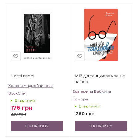
Чисті двері
Мій дід танцював краще
за всіх
Хелена Андрейчикова
Екатерина Бабкина
BookChef
Комора
В наличии
В наличии
176
грн
260
грн
220
грн
В КОРЗИНУ
В КОРЗИНУ