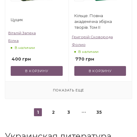
Кільце. Повна
Цуцик
академічна збірка
творів. Том ІІ
Віталій Запека
Григорій Сковорода
Білка
Фолио
В наличии
В наличии
400
грн
770
грн
В КОРЗИНУ
В КОРЗИНУ
ПОКАЗАТЬ ЕЩЕ
1
2
3
35
Украинская литература