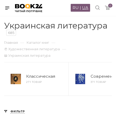
0
RU
|
UA
Украинская литература
685
—
—
Главная
Каталог книг
—
📒 Художественная литература
📖 Украинская литература
Классическая
Современн
271 ТОВАР
371 ТОВАР
ФИЛЬТР