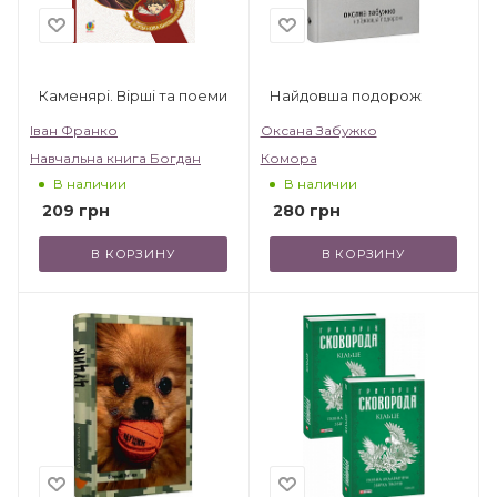
Каменярі. Вірші та поеми
Найдовша подорож
Іван Франко
Оксана Забужко
Навчальна книга Богдан
Комора
В наличии
В наличии
209
грн
280
грн
В КОРЗИНУ
В КОРЗИНУ