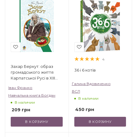
4
Захар Беркут: образ
36 і 6 котів
громадського життя
Карпатської Русі в XIII
віці: історична повість
Галина Вдовиченко
Іван Франко
ВСЛ
Навчальна книга Богдан
В наличии
В наличии
450
грн
209
грн
В КОРЗИНУ
В КОРЗИНУ