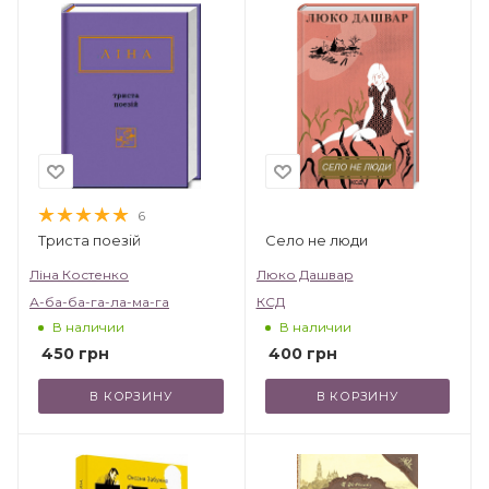
6
Триста поезій
Село не люди
Ліна Костенко
Люко Дашвар
А-ба-ба-га-ла-ма-га
КСД
В наличии
В наличии
450
грн
400
грн
В КОРЗИНУ
В КОРЗИНУ