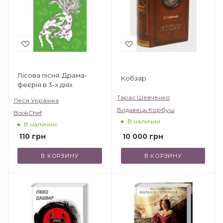
Лісова пісня. Драма-
Кобзар
феєрія в 3-х діях
Тарас Шевченко
Леся Українка
Видавець Корбуш
BookChef
В наличии
В наличии
10 000
грн
110
грн
В КОРЗИНУ
В КОРЗИНУ