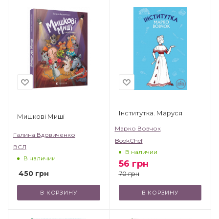
Інститутка. Маруся
Мишкові Миші
Марко Вовчок
Галина Вдовиченко
BookChef
ВСЛ
В наличии
В наличии
56
грн
450
грн
70
грн
В КОРЗИНУ
В КОРЗИНУ