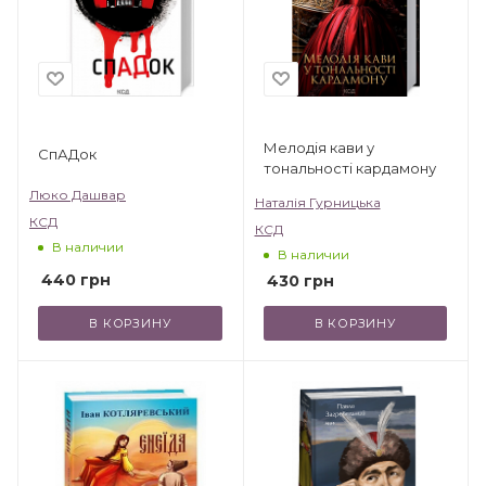
Мелодія кави у
СпАДок
тональності кардамону
Люко Дашвар
Наталія Гурницька
КСД
КСД
В наличии
В наличии
440
грн
430
грн
В КОРЗИНУ
В КОРЗИНУ