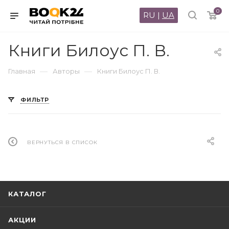
0
RU
|
UA
Книги Билоус П. В.
—
—
Главная
Авторы
Книги Билоус П. В.
ФИЛЬТР
ВЕРНУТЬСЯ В СПИСОК
КАТАЛОГ
АКЦИИ