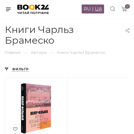
0
RU
|
UA
Книги Чарльз
Брамеско
—
—
Главная
Авторы
Книги Чарльз Брамеско
ФИЛЬТР