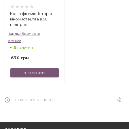
Колір фільмів: Історія
кіномистецтва в 50
палітрах
Чарльз Брамеско
ArtHuss
В наличии
670
грн
В КОРЗИНУ
ВЕРНУТЬСЯ В СПИСОК