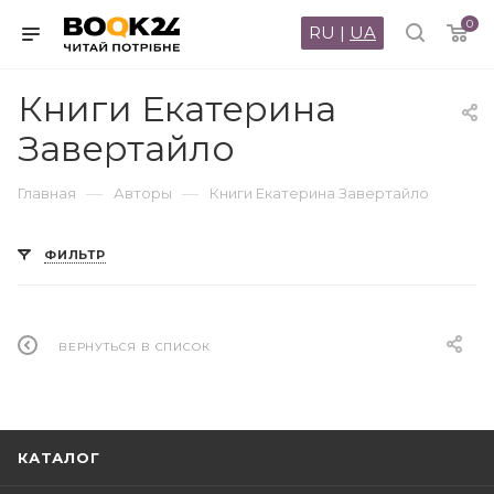
0
RU
|
UA
Книги Екатерина
Завертайло
—
—
Главная
Авторы
Книги Екатерина Завертайло
ФИЛЬТР
ВЕРНУТЬСЯ В СПИСОК
КАТАЛОГ