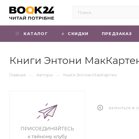
КАТАЛОГ
СКИДКИ
ПРЕДЗАКАЗ
Книги Энтони МакКарте
—
—
Главная
Авторы
Книги Энтони МакКартен
ВЕРНУТЬСЯ В 
ПРИСОЕДИНЯЙТЕСЬ
к тайному клубу