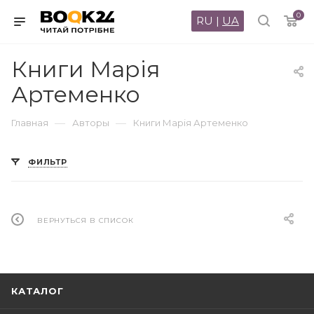
0
RU
|
UA
Книги Марія
Артеменко
—
—
Главная
Авторы
Книги Марія Артеменко
ФИЛЬТР
ВЕРНУТЬСЯ В СПИСОК
КАТАЛОГ