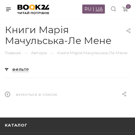
0
RU
|
UA
Книги Марія
Мачульська-Ле Мене
—
—
Главная
Авторы
Книги Марія Мачульська-Ле Мене
ФИЛЬТР
ВЕРНУТЬСЯ В СПИСОК
КАТАЛОГ