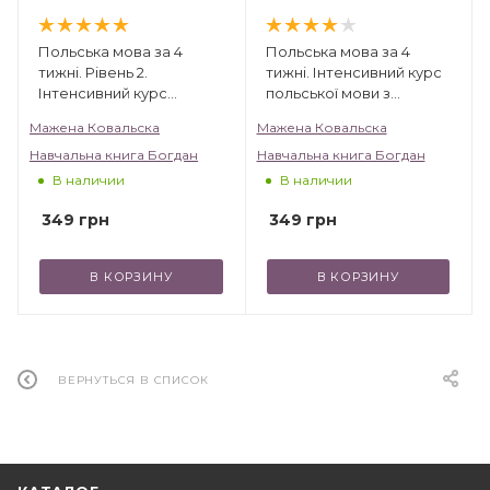
Польська мова за 4
Польська мова за 4
тижні. Рівень 2.
тижні. Інтенсивний курс
Інтенсивний курс
польської мови з
польської мови з
електронним
Мажена Ковальска
Мажена Ковальска
інтерактивним
аудіододатком
Навчальна книга Богдан
аудіододатком
Навчальна книга Богдан
В наличии
В наличии
349
грн
349
грн
В КОРЗИНУ
В КОРЗИНУ
ВЕРНУТЬСЯ В СПИСОК