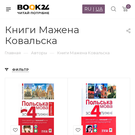
0
RU
|
UA
Книги Мажена
Ковальска
—
—
Главная
Авторы
Книги Мажена Ковальска
ФИЛЬТР