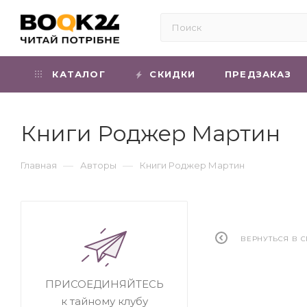
КАТАЛОГ
СКИДКИ
ПРЕДЗАКАЗ
Книги Poджep Мapтин
—
—
Главная
Авторы
Книги Poджep Мapтин
ВЕРНУТЬСЯ В 
ПРИСОЕДИНЯЙТЕСЬ
к тайному клубу