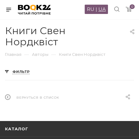
0
RU
|
UA
Книги Свен
Нордквіст
—
—
Главная
Авторы
Книги Свен Нордквіст
ФИЛЬТР
ВЕРНУТЬСЯ В СПИСОК
КАТАЛОГ