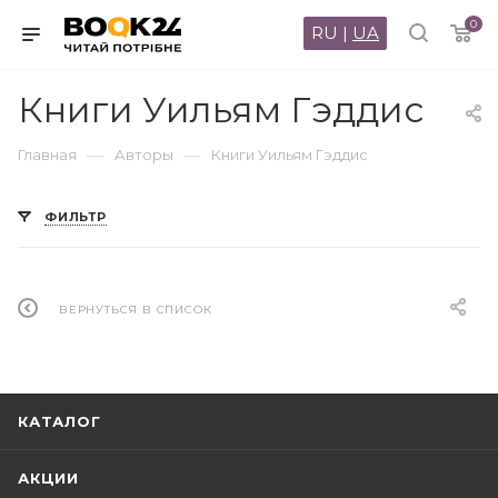
0
RU
|
UA
Книги Уильям Гэддис
—
—
Главная
Авторы
Книги Уильям Гэддис
ФИЛЬТР
ВЕРНУТЬСЯ В СПИСОК
КАТАЛОГ
АКЦИИ