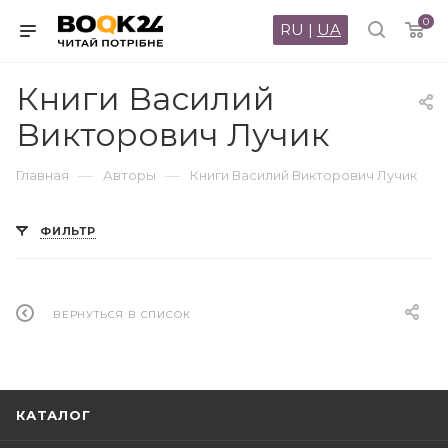
0
RU
|
UA
Книги Василий
Викторович Лучик
—
—
Главная
Авторы
Книги Василий Викторович Лучик
ФИЛЬТР
ВЕРНУТЬСЯ В СПИСОК
КАТАЛОГ