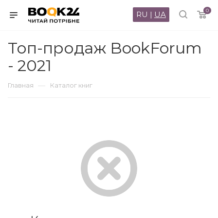
0
RU
|
UA
Топ-продаж BookForum
- 2021
—
Главная
Каталог книг