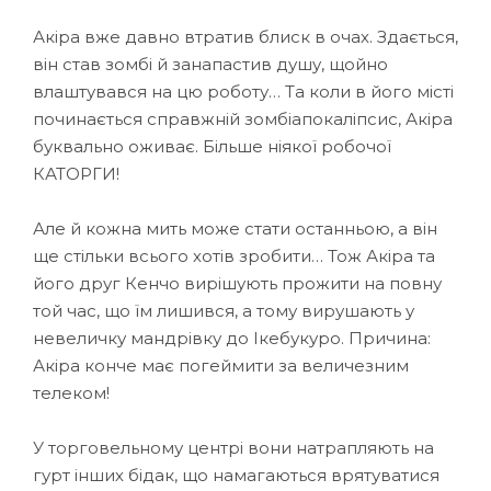
Акіра вже давно втратив блиск в очах. Здається,
він став зомбі й занапастив душу, щойно
влаштувався на цю роботу… Та коли в його місті
починається справжній зомбіапокаліпсис, Акіра
буквально оживає. Більше ніякої робочої
КАТОРГИ!
Але й кожна мить може стати останньою, а він
ще стільки всього хотів зробити… Тож Акіра та
його друг Кенчо вирішують прожити на повну
той час, що їм лишився, а тому вирушають у
невеличку мандрівку до Ікебукуро. Причина:
Акіра конче має погеймити за величезним
телеком!
У торговельному центрі вони натрапляють на
гурт інших бідак, що намагаються врятуватися