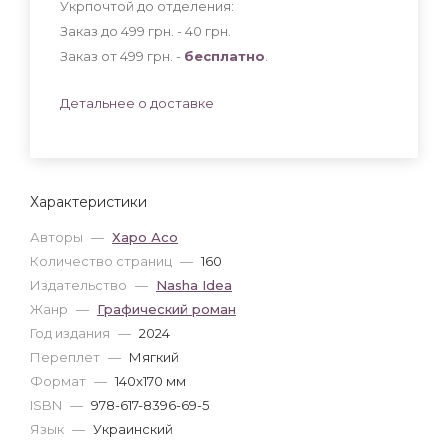
Укрпочтой до отделения:
Заказ до 499 грн. - 40
грн
.
Заказ от 499 грн. -
бесплатно
.
Детальнее о доставке
Характеристики
Авторы
—
Харо Асо
Количество страниц
—
160
Издательство
—
Nasha Idea
Жанр
—
Графический роман
Год издания
—
2024
Переплет
—
Мягкий
Формат
—
140x170 мм
ISBN
—
978-617-8396-69-5
Язык
—
Украинский