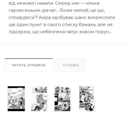
від неживої навали. Серед них — кілька
гарнесеньких дівчат… Боже милий, це що,
стюардеси?! Акіра здобуває шанс викреслити
ще один пункт зі свого списку бажань, але не
підозрює, що небезпека чатує зовсім поруч…
ЧИТАТЬ ОТРЫВОК
ОТЗЫВЫ