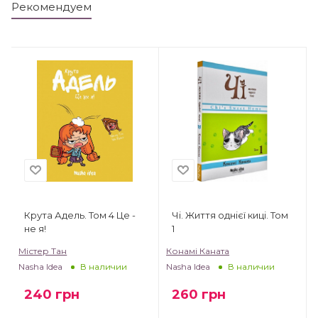
Рекомендуем
Крута Адель. Том 4 Це -
Чі. Життя однієї киці. Том
не я!
1
Містер Тан
Конамі Каната
Nasha Idea
Nasha Idea
В наличии
В наличии
240
грн
260
грн