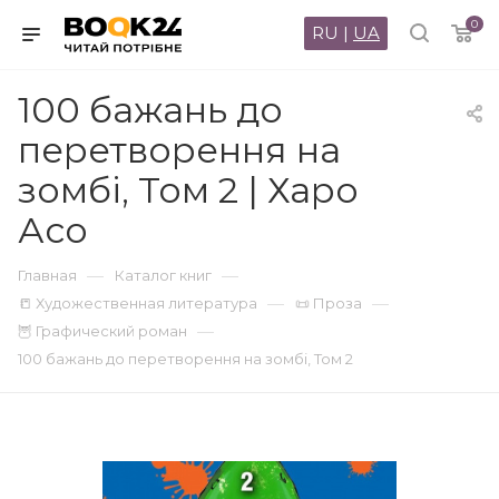
0
RU
|
UA
100 бажань до
перетворення на
зомбі, Том 2 | Харо
Асо
—
—
Главная
Каталог книг
—
—
📒 Художественная литература
📜 Проза
—
🦉 Графический роман
100 бажань до перетворення на зомбі, Том 2