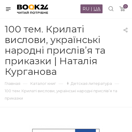
0
RU
|
UA
100 тем. Крилаті
вислови, українські
народні прислів’я та
приказки | Наталія
Курганова
—
—
—
Главная
Каталог книг
👨 Детская литература
100 тем. Крилаті вислови, українські народні прислів’я та
приказки