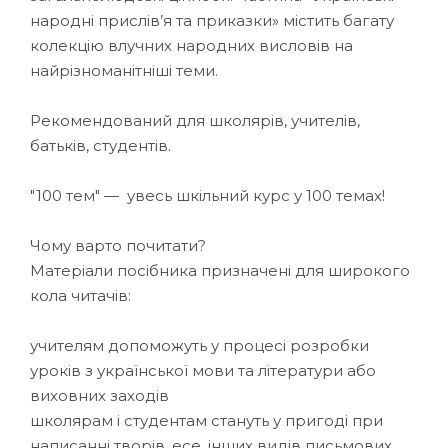
народні прислів’я та приказки» містить багату
колекцію влучних народних висловів на
найрізноманітніші теми.
Рекомендований для школярів, учителів,
батьків, студентів.
"100 тем" — увесь шкільний курс у 100 темах!
Чому варто почитати?
Матеріали посібника призначені для широкого
кола читачів:
учителям допоможуть у процесі розробки
уроків з української мови та літератури або
виховних заходів
школярам і студентам стануть у пригоді при
написанні творів, есе, інших видів письмових