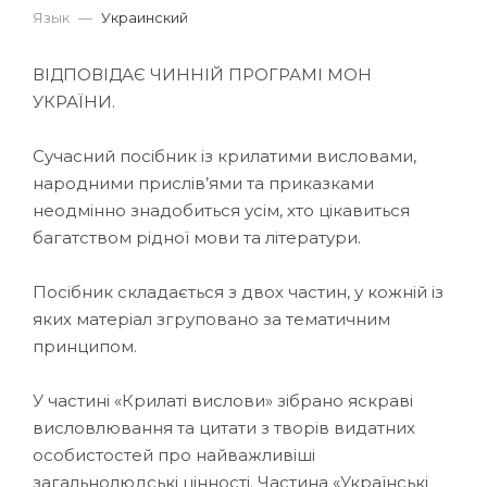
Язык
—
Украинский
ВІДПОВІДАЄ ЧИННІЙ ПРОГРАМІ МОН
УКРАЇНИ.
Сучасний посібник із крилатими висловами,
народними прислів’ями та приказками
неодмінно знадобиться усім, хто цікавиться
багатством рідної мови та літератури.
Посібник складається з двох частин, у кожній із
яких матеріал згруповано за тематичним
принципом.
У частині «Крилаті вислови» зібрано яскраві
висловлювання та цитати з творів видатних
особистостей про найважливіші
загальнолюдські цінності. Частина «Українські