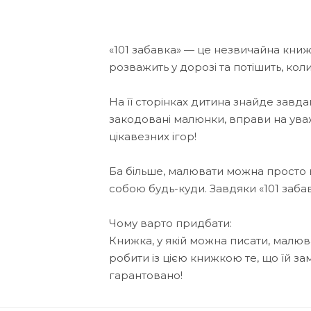
«101 забавка» — це незвичайна книжк
розважить у дорозі та потішить, кол
На її сторінках дитина знайде завд
закодовані малюнки, вправи на уваж
цікавезних ігор!
Ба більше, малювати можна просто в
собою будь-куди. Завдяки «101 заба
Чому варто придбати:
Книжка, у якій можна писати, малюв
робити із цією книжкою те, що їй з
гарантовано!