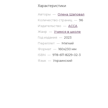
Характеристики
Авторы
—
Олена Шаповал
Количество страниц
—
96
Издательство
—
АССА
Жанр
—
Учимся в школе
Год издания
—
2023
Переплет
—
Мягкий
Формат
—
160x230 мм
ISBN
—
978-617-8229-02-3
Язык
—
Украинский