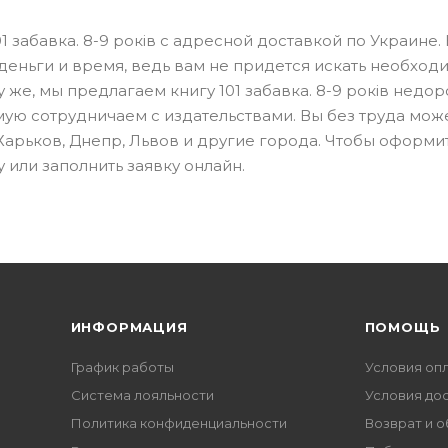
1 забавка. 8-9 років с адресной доставкой по Украине.
деньги и время, ведь вам не придется искать необход
же, мы предлагаем книгу 101 забавка. 8-9 років недор
ямую сотрудничаем с издательствами. Вы без труда мож
Харьков, Днепр, Львов и другие города. Чтобы оформит
или заполнить заявку онлайн.
ИНФОРМАЦИЯ
ПОМОЩЬ
График работы
Условия оп
Система лояльности
Условия до
Политика конфиденциальности
Возврат и 