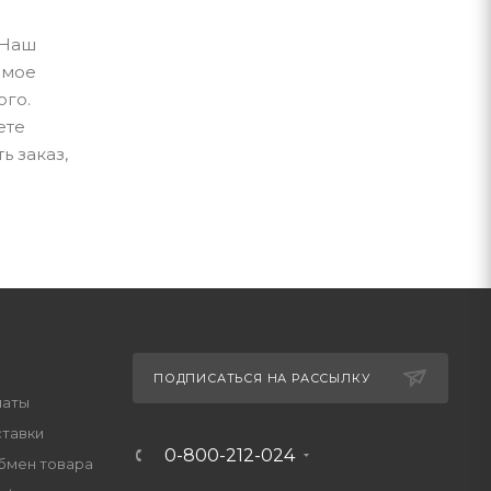
 Наш
имое
ого.
ете
ь заказ,
ПОДПИСАТЬСЯ НА РАССЫЛКУ
латы
ставки
0-800-212-024
обмен товара