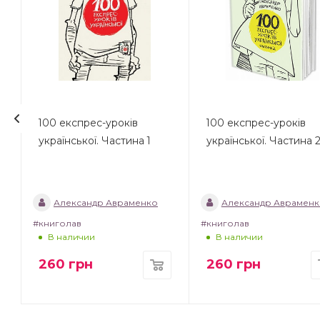
100 експрес-уроків
100 експрес-уроків
української. Частина 1
української. Частина 
Александр Авраменко
Александр Аврамен
#книголав
#книголав
В наличии
В наличии
260
грн
260
грн