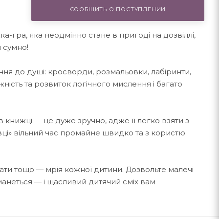
СООБЩИТЬ О ПОСТУПЛЕНИИ
а-гра, яка неодмінно стане в пригоді на дозвіллі,
и сумно!
ання до душі: кросворди, розмальовки, лабіринти,
ність та розвиток логічного мислення і багато
 книжці — це дуже зручно, адже її легко взяти з
вці» вільний час промайне швидко та з користю.
ати тощо — мрія кожної дитини. Дозвольте малечі
аманеться — і щасливий дитячий сміх вам