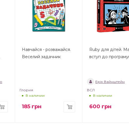
Навчайся - розважайся.
Ruby для дітей. М
2
Веселий задачник
вступ до програму
ко
Ерік Вайнштейн
Глория
ВСЛ
В наличии
В наличии
185
грн
600
грн