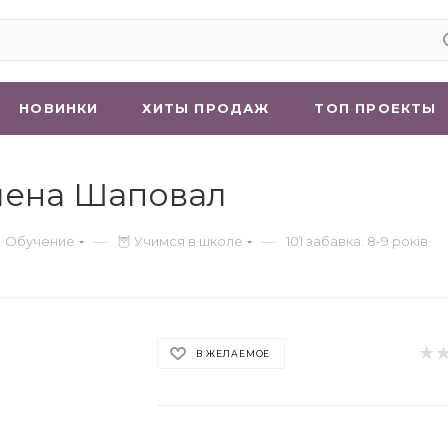
НОВИНКИ
ХИТЫ ПРОДАЖ
ТОП ПРОЕКТЫ
 Олена Шаповал
—
—
 Обучение
🦉 Учимся в школе
101 забавка. 8-9 років
В ЖЕЛАЕМОЕ