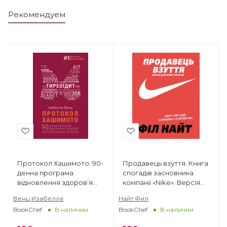
Рекомендуем
Протокол Хашимото. 90-
Продавець взуття. Книга
денна програма
спогадів засновника
відновлення здоров’я
компанії «Nike». Версія
щитоподібної залози
для юних читачів
Венц Изабелла
Найт Фил
BookChef
BookChef
В наличии
В наличии