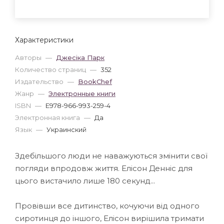
Характеристики
Авторы
—
Джесіка Парк
Количество страниц
—
352
Издательство
—
BookChef
Жанр
—
Электронные книги
ISBN
—
E978-966-993-259-4
Электронная книга
—
Да
Язык
—
Украинский
Здебільшого люди не наважуються змінити свої
погляди впродовж життя. Елісон Денніс для
цього вистачило лише 180 секунд...
Провівши все дитинство, кочуючи від одного
сиротинця до іншого, Елісон вирішила тримати