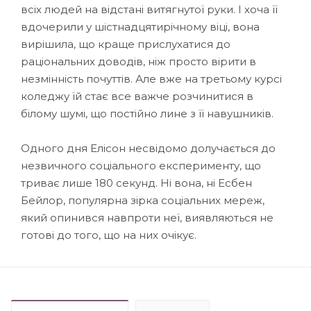
всіх людей на відстані витягнутої руки. І хоча її
вдочерили у шістнадцятирічному віці, вона
вирішила, що краще прислухатися до
раціональних доводів, ніж просто вірити в
незмінність почуттів. Але вже на третьому курсі
коледжу їй стає все важче розчинитися в
білому шумі, що постійно лине з її навушників.
Одного дня Елісон несвідомо долучається до
незвичного соціального експерименту, що
триває лише 180 секунд. Ні вона, ні Есбен
Бейлор, популярна зірка соціальних мереж,
який опинився навпроти неї, виявляються не
готові до того, що на них очікує.