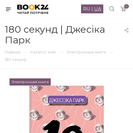
0
RU
|
UA
180 секунд | Джесіка
Парк
—
—
—
Главная
Каталог книг
Электронные книги
180 секунд
Электронная книга