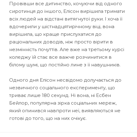
Провівши все дитинство, кочуючи від одного
сиротинця до іншого, Елісон вирішила тримати
всіх людей на відстані витягнутої руки. І хоча її
вдочерили у шістнадцятирічному віці, вона
вирішила, що краще прислухатися до
раціональних доводів, ніж просто вірити в
незмінність почуттів. Але вже на третьому курсі
коледжу їй стає все важче розчинитися в
білому шумі, що постійно лине з її навушників.
Одного дня Елісон несвідомо долучається до
незвичного соціального експерименту, що
триває лише 180 секунд. Ні вона, ні Есбен
Бейлор, популярна зірка соціальних мереж,
який опинився навпроти неї, виявляються не
готові до того, що на них очікує.