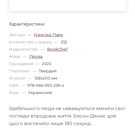
Характеристики
Авторы
—
Джесіка Парк
Количество страниц
—
352
Издательство
—
BookChef
Жанр
—
Проза
Год издания
—
2020
Переплет
—
Твердый
Формат
—
128x200 мм
ISBN
—
978-966-993-259-4
Язык
—
Украинский
Здебільшого люди не наважуються змінити свої
погляди впродовж життя. Елісон Денніс для
цього вистачило лише 180 секунд...