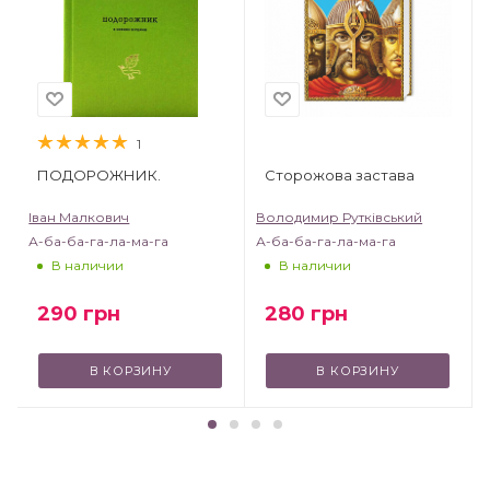
1
ПОДОРОЖНИК.
Сторожова застава
Іван Малкович
Володимир Рутківський
А-ба-ба-га-ла-ма-га
А-ба-ба-га-ла-ма-га
В наличии
В наличии
290
грн
280
грн
В КОРЗИНУ
В КОРЗИНУ