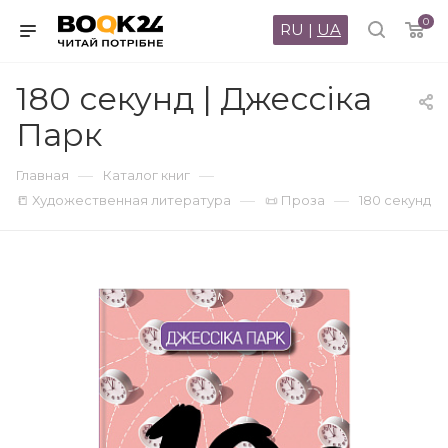
0
RU
|
UA
180 секунд | Джессіка
Парк
—
—
Главная
Каталог книг
—
—
📒 Художественная литература
📜 Проза
180 секунд