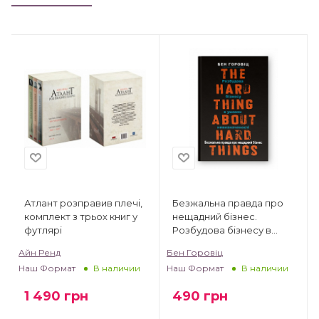
Атлант розправив плечі,
Безжальна правда про
комплект з трьох книг у
нещадний бізнес.
футлярі
Розбудова бізнесу в
умовах невизначеності
Айн Ренд
Бен Горовіц
Наш Формат
Наш Формат
В наличии
В наличии
1 490
грн
490
грн