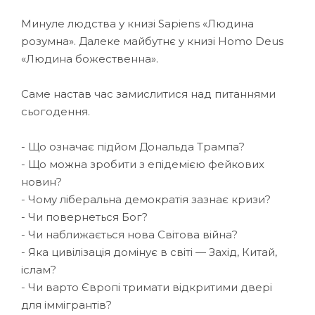
Минуле людства у книзі Sapiens «Людина
розумна». Далеке майбутнє у книзі Homo Deus
«Людина божественна».
Саме настав час замислитися над питаннями
сьогодення.
- Що означає підйом Дональда Трампа?
- Що можна зробити з епідемією фейкових
новин?
- Чому ліберальна демократія зазнає кризи?
- Чи повернеться Бог?
- Чи наближається нова Світова війна?
- Яка цивілізація домінує в світі — Захід, Китай,
іслам?
- Чи варто Європі тримати відкритими двері
для іммігрантів?