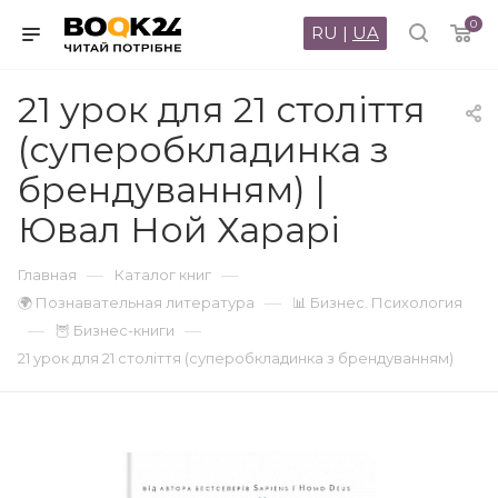
0
RU
|
UA
21 урок для 21 століття
(суперобкладинка з
брендуванням) |
Ювал Ной Харарі
—
—
Главная
Каталог книг
—
🌍 Познавательная литература
📊 Бизнес. Психология
—
—
🦉 Бизнес-книги
21 урок для 21 століття (суперобкладинка з брендуванням)