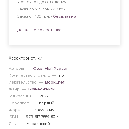
Укрпочтой до отделения:
Заказ до 499 грн. - 40
грн
.
Заказ от 499 грн. -
бесплатно
.
Детальнее о доставке
Характеристики
Авторы
—
Ювал Ной Харарі
Количество страниц
—
416
Издательство
—
BookChef
Жанр
—
Бизнес-книги
Год издания
—
2022
Переплет
—
Твердый
Формат
—
128x200 мм
ISBN
—
978-617-7559-53-4
Язык
—
Украинский