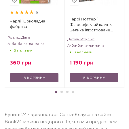
9
Гаррі Поттер і
Чарлі і шоколадна
Філософський камінь.
фабрика
Велике ілюстроване
видання
Роальд Даль
Джоан Роулінг
А-ба-ба-га-ла-ма-га
А-ба-ба-га-ла-ма-га
В наличии
В наличии
360
грн
1 190
грн
В КОРЗИНУ
В КОРЗИНУ
Купить 24 чарівні історії Санта-Клауса на сайте
Book24 можно недорого. То, что мы предлагаем
ваше любимое издание по лучшей цене, вы