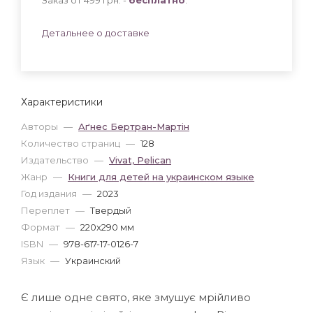
Детальнее о доставке
Характеристики
Авторы
—
Аґнес Бертран-Мартін
Количество страниц
—
128
Издательство
—
Vivat, Pelican
Жанр
—
Книги для детей на украинском языке
Год издания
—
2023
Переплет
—
Твердый
Формат
—
220x290 мм
ISBN
—
978-617-17-0126-7
Язык
—
Украинский
Є лише одне свято, яке змушує мрійливо