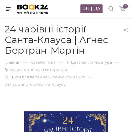
0
RU
|
UA
24 чарівні історії
Санта-Клауса | Аґнес
Бертран-Мартін
—
—
—
Главная
Каталог книг
👨 Детская литература
—
📚 Художественная литература
—
🦉 Книги для детей на украинском языке
24 чарівні історії Санта-Клауса