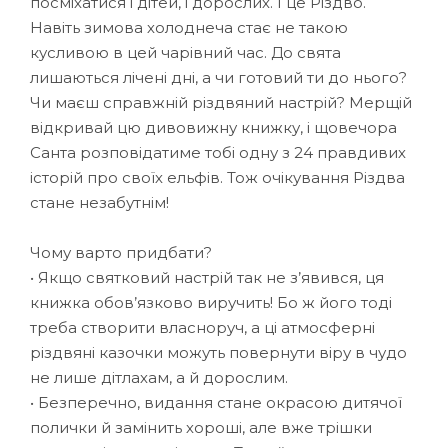
посміхатися і дітей, і дорослих. І це Різдво.
Навіть зимова холоднеча стає не такою
кусливою в цей чарівний час. До свята
лишаються лічені дні, а чи готовий ти до нього?
Чи маєш справжній різдвяний настрій? Мерщій
відкривай цю дивовижну книжку, і щовечора
Санта розповідатиме тобі одну з 24 правдивих
історій про своїх ельфів. Тож очікування Різдва
стане незабутнім!
Чому варто придбати?
• Якщо святковий настрій так не з’явився, ця
книжка обов’язково виручить! Бо ж його тоді
треба створити власноруч, а ці атмосферні
різдвяні казочки можуть повернути віру в чудо
не лише дітлахам, а й дорослим.
• Безперечно, видання стане окрасою дитячої
полички й замінить хороші, але вже трішки