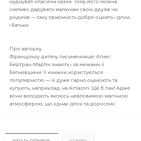
нуднуваті класичні казки. Тому його можна
сміливо дарувати малюкам своїх друзів чи
родичів — таку приємність добре оцінять і дітки,
і батьки.
Про авторку
Французьку дитячу письменницю Аґнес
Бертран-Мартін знають і за межами її
Батьківщини. Її книжки користуються
популярністю — їх дуже гарно оцінюють та
купують, наприклад, на Amazon. Ще б пак! Адже
вони володіють якоюсь невловимою магічною
атмосферою, що єднає діток та дорослих.
ЧИТАТЬ ОТРЫВОК
ОТЗЫВЫ