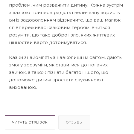
проблем, чим розважити дитину. Кожна зустріч
з казкою принесе радість і величезну користь:
ви із задоволенням відзначите, що ваш малюк
співпереживає казковим героям, вчиться
розуміти, що таке добро і зло, яких життєвих
цінностей варто дотримуватися.
Казки знайомлять з навколишнім світом, дають
змогу зрозуміти, як ставитися до поганих
звичок, а також пізнати багато іншого, що
допоможе дитині зростати слухняною і
вихованою.
ЧИТАТЬ ОТРЫВОК
ОТЗЫВЫ