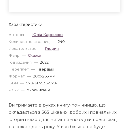
Характеристики
Авторы
—
Юлія Карпенко
Количество страниц
—
240
Издательство
—
Глория
Жанр
—
Сказки
Год издания
—
2022
Переплет
—
Твердый
Формат
—
200x265 мм
ISBN
—
978-617-536-979-1
Язык
—
Украинский
Ви тримаєте в руках книгу-помічницю, що
складається з 365 цікавих, добрих і повчальних
історій і казок для читання -по одній новій казці
на кожен день року. У вас більше не буде