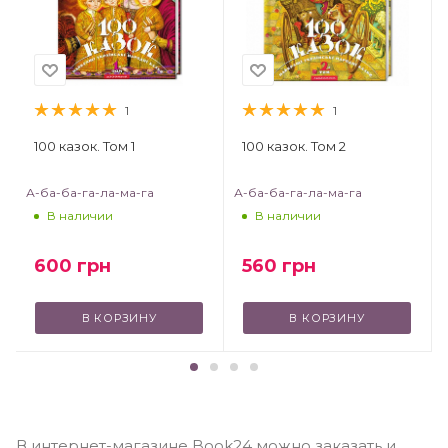
1
1
100 казок. Том 1
100 казок. Том 2
А-ба-ба-га-ла-ма-га
А-ба-ба-га-ла-ма-га
В наличии
В наличии
600
грн
560
грн
В КОРЗИНУ
В КОРЗИНУ
В интернет-магазине Book24 можно заказать и