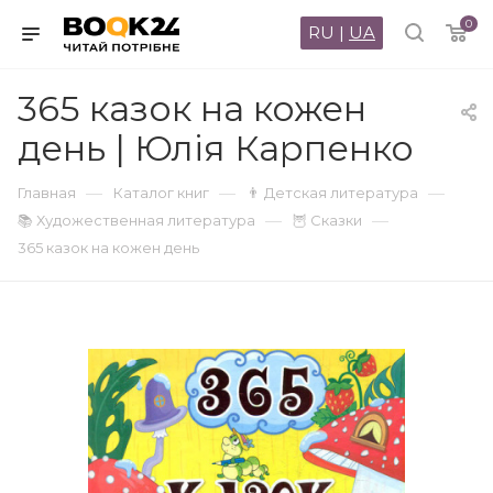
0
RU
|
UA
365 казок на кожен
день | Юлія Карпенко
—
—
—
Главная
Каталог книг
👨 Детская литература
—
—
📚 Художественная литература
🦉 Сказки
365 казок на кожен день