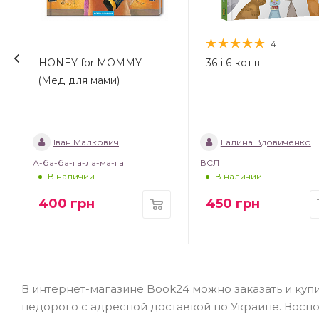
4
HONEY for MOMMY
36 і 6 котів
(Мед для мами)
Іван Малкович
Галина Вдовиченко
А-ба-ба-га-ла-ма-га
ВСЛ
В наличии
В наличии
400
грн
450
грн
В интернет-магазине Book24 можно заказать и купить
недорого с адресной доставкой по Украине. Восп