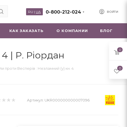
0-800-212-024
RU
|
UA
ВОЙТИ
КАК ЗАКАЗАТЬ
О КОМПАНИИ
БЛОГ
0
4 | Р. Ріордан
ли проти Весперів : Незламний (у) кн. 4
0
Артикул:
UKR000000000007096