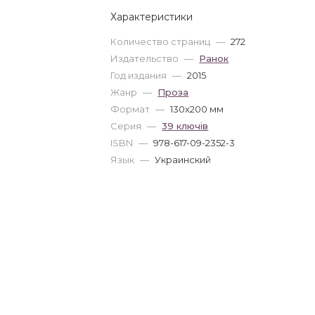
Характеристики
Количество страниц
—
272
Издательство
—
Ранок
Год издания
—
2015
Жанр
—
Проза
Формат
—
130x200 мм
Серия
—
39 ключів
ISBN
—
978-617-09-2352-3
Язык
—
Украинский