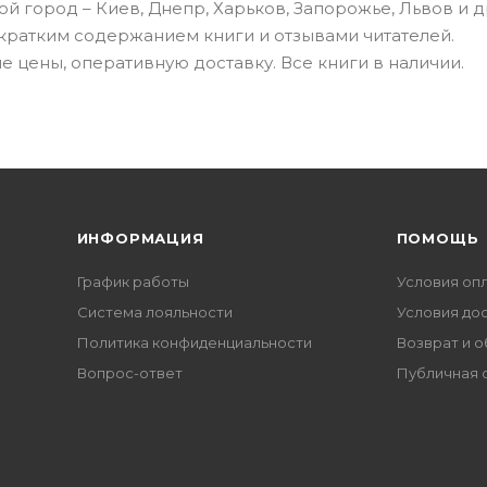
ой город – Киев, Днепр, Харьков, Запорожье, Львов и др
 кратким содержанием книги и отзывами читателей.
 цены, оперативную доставку. Все книги в наличии.
ИНФОРМАЦИЯ
ПОМОЩЬ
График работы
Условия оп
Система лояльности
Условия до
Политика конфиденциальности
Возврат и 
Вопрос-ответ
Публичная 