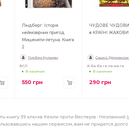
Ліндберґ. Історія
ЧУДОВЕ ЧУДОВ
неймовірних пригод
в КРАЇНІ ЖАХОВ
Мишеняти-летуна. Книга
2
Торбен Кульман
Сашко Дерманськ
ВСЛ
А-ба-ба-га-ла-ма-га
В наличии
В наличии
550
грн
290
грн
 книгу 39 ключів Кехіли проти Весперів : Незламний (у)
ользовавшись нашим сервисом, вам не придется долго