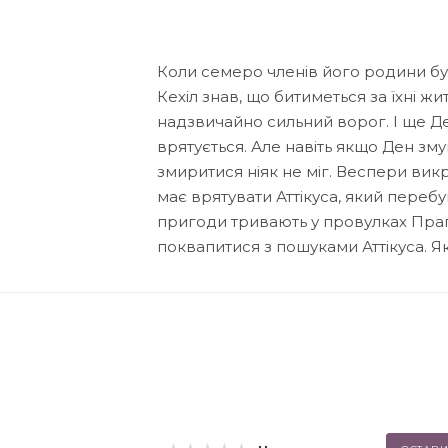
Коли семеро членів його родини б
Кехіл знав, що битиметься за їхні ж
надзвичайно сильний ворог. І ще Де
врятується. Але навіть якщо Ден зму
змиритися ніяк не міг. Веспери вик
має врятувати Аттікуса, який переб
пригоди тривають у провулках Праг
поквапитися з пошуками Аттікуса. Я