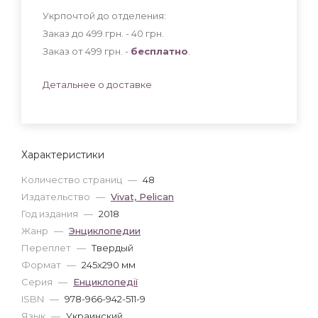
Укрпочтой до отделения:
Заказ до 499 грн. - 40
грн
.
Заказ от 499 грн. -
бесплатно
.
Детальнее о доставке
Характеристики
Количество страниц
—
48
Издательство
—
Vivat, Pelican
Год издания
—
2018
Жанр
—
Энциклопедии
Переплет
—
Твердый
Формат
—
245x290 мм
Серия
—
Енциклопедії
ISBN
—
978-966-942-511-9
Язык
—
Украинский