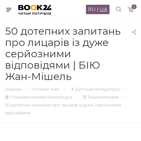
0
RU
|
UA
50 дотепних запитань
про лицарів із дуже
серйозними
відповідями | БІЮ
Жан-Мішель
—
—
—
Главная
Каталог книг
👨 Детская литература
—
—
📘 Познавательная литература
🦉 Энциклопедии
50 дотепних запитань про лицарів із дуже серйозними
відповідями