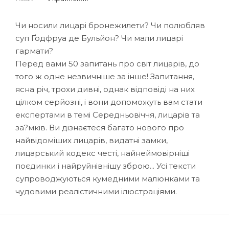
Чи носили лицарі бронежилети? Чи полюбляв
суп Ґодфруа де Бульйон? Чи мали лицарі
гармати?
Перед вами 50 запитань про світ лицарів, до
того ж одне незвичніше за інше! Запитання,
ясна річ, трохи дивні, однак відповіді на них
цілком серйозні, і вони допоможуть вам стати
експертами в темі Середньовіччя, лицарів та
за?мків. Ви дізнаєтеся багато нового про
найвідоміших лицарів, видатні замки,
лицарський кодекс честі, найнеймовірніші
поєдинки і найруйнівнішу зброю... Усі тексти
супроводжуються кумедними малюнками та
чудовими реалістичними ілюстраціями.