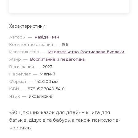
Характеристики
Авторы
—
Разіда Ткач
Количество страниц
—
196
Издательство
—
Издательство Ростислава Бурлаки
Жанр
—
Воспитание и педагогика
Год издания
—
2023
Переплет
—
Мягкий
Формат
—
145x200 мм
ISBN
—
978-617-7840-54-0
Язык
—
Украинский
«50 цілющих казок для дітей» – книга для
батьків, дідусів та бабусь, а також психологів-
новачків.