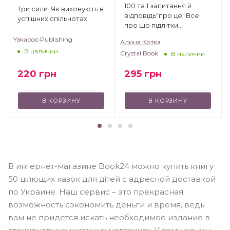
100 та 1 запитання й
Три сили. Як виховують в
відповідь"про це".Все
успішних спільнотах
про що підлітки
соромляться говорити з
Yakaboo Publishing
Алина Котка
дорослими
В наличии
Crystal Book
В наличии
220
грн
295
грн
В КОРЗИНУ
В КОРЗИНУ
В интернет-магазине Book24 можно купить книгу
50 цілющих казок для дітей с адресной доставкой
по Украине. Наш сервис – это прекрасная
возможность сэкономить деньги и время, ведь
вам не придется искать необходимое издание в