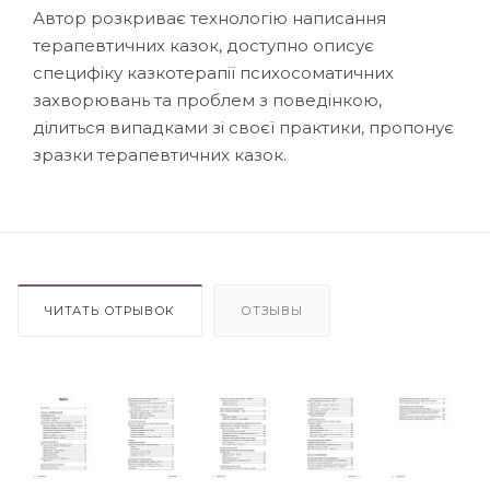
Автор розкриває технологію написання
терапевтичних казок, доступно описує
специфіку казкотерапії психосоматичних
захворювань та проблем з поведінкою,
ділиться випадками зі своєї практики, пропонує
зразки терапевтичних казок.
ЧИТАТЬ ОТРЫВОК
ОТЗЫВЫ