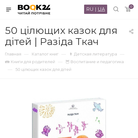
0
RU
|
UA
50 цілющих казок для
дітей | Разіда Ткач
—
—
—
Главная
Каталог книг
👨 Детская литература
—
👪 Книги для родителей
🦉 Воспитание и педагогика
—
50 цілющих казок для дітей