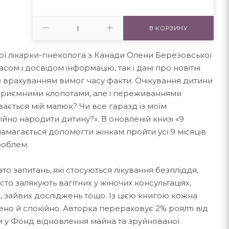
В КОРЗИНУ
ої лікарки-гінеколога з Канади Олени Березовської
сом і досвідом інформацію, так і дані про новітні
 з врахуванням вимог часу факти. Очікування дитини
приємними клопотами, але і переживаннями
вається мій малюк? Чи все гаразд із моїм
ійно народити дитину?». В оновленій книзі «9
амагається допомогти жінкам пройти усі 9 місяців
роблем.
ато запитань, які стосуються лікування безпліддя,
сто залякують вагітних у жіночих консультаціях,
в, зайвих досліджень тощо. Із цією книгою кожна
ено й спокійно. Авторка перераховує 2% роялті від
 у Фонд відновлення майна та зруйнованої