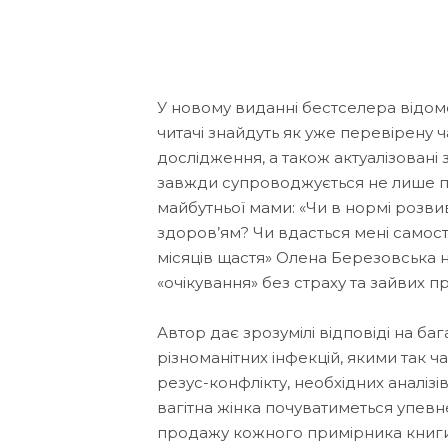
У новому виданні бестселера відом
читачі знайдуть як уже перевірену ча
дослідження, а також актуалізовані
завжди супроводжується не лише 
майбутньої мами: «Чи в нормі розви
здоров’ям? Чи вдасться мені самост
місяців щастя» Олена Березовська н
«очікування» без страху та зайвих п
Автор дає зрозумілі відповіді на баг
різноманітних інфекцій, якими так ча
резус-конфлікту, необхідних аналізі
вагітна жінка почуватиметься упевн
продажу кожного примірника книги