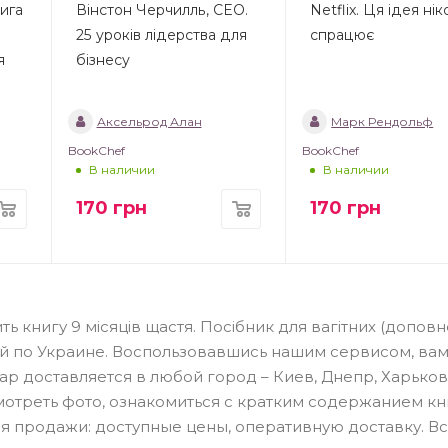
ига
Вінстон Черчилль, СЕО.
Netflix. Ця ідея ні
25 уроків лідерства для
спрацює
я
бізнесу
Аксельрод Алан
Марк Рендольф
BookChef
BookChef
В наличии
В наличии
170
грн
170
грн
ь книгу 9 місяців щастя. Посібник для вагітних (доповн
й по Украине. Воспользовавшись нашим сервисом, вам
вар доставляется в любой город – Киев, Днепр, Харьков
смотреть фото, ознакомиться с кратким содержанием кн
я продажи: доступные цены, оперативную доставку. Вс