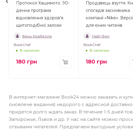
Протокол Хашимото. 90-
Продавець взуття. Кн
денна програма
спогадів засновника
відновлення здоров’я
компанії «Nike». Версі
щитоподібної залози
для юних читачів
Венц Изабелла
Найт Фил
BookChef
BookChef
В наличии
В наличии
180
грн
180
грн
В интернет-магазине Book24 можно заказать и купит
оновлене видання) недорого с адресной доставко
придется долго ждать заказ. В течение 1-5 дней то
Запорожье, Львов и др. У нас на сайте можно про
отзывами читателей. Предлагаем выгодные услови