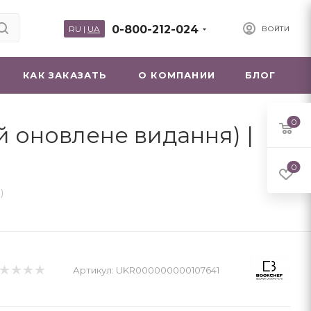
0-800-212-024
RU
|
UA
ВОЙТИ
КАК ЗАКАЗАТЬ
О КОМПАНИИ
БЛОГ
0
 й оновлене видання) |
0
)
Артикул:
UKR000000000107641