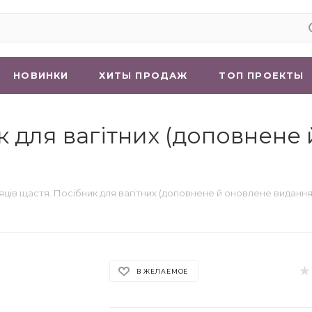
НОВИНКИ
ХИТЫ ПРОДАЖ
ТОП ПРОЕКТЫ
к для вагітних (доповнене
сяців щастя. Посібник для вагітних (доповнене й оновлене видання
В ЖЕЛАЕМОЕ