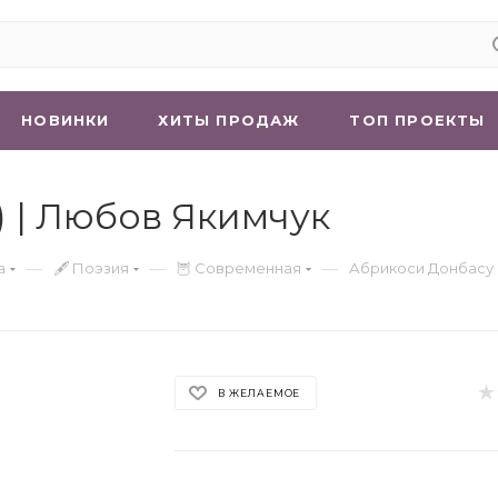
НОВИНКИ
ХИТЫ ПРОДАЖ
ТОП ПРОЕКТЫ
) | Любов Якимчук
—
—
—
а
🖋 Поэзия
🦉 Современная
Абрикоси Донбасу 
В ЖЕЛАЕМОЕ