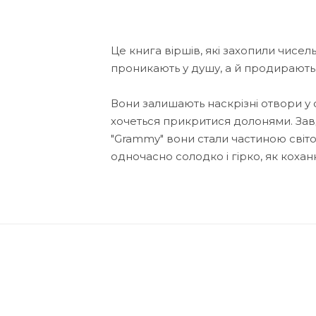
Це книга віршів, які захопили чисель
проникають у душу, а й продирають
Вони залишають наскрізні отвори у св
хочеться прикритися долонями. За
"Grammy" вони стали частиною світо
одночасно солодко і гірко, як коханн