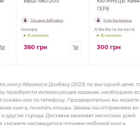
ий
Вірші 1980-2013
КАЛИНЕЦЬ. Кали
ГЕРБ
Оксана Забужко
Ігор Калинець
Комора
А-ба-ба-га-ла-ма-га
В наличии
В наличии
380
грн
300
грн
ть книгу Абрикоси Донбасу (2023) по выгодной цене, 
обы приобрести интересующее издание, необходимо в
ме онлайн или по телефону. Предварительно вы можете
ание книги, почитать отзывы. Заказы мы отправляем во
 и другие города. Доставка занимает несколько дней.
е сможете наслаждаться чтением любимой книги.