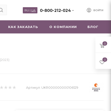
0-800-212-024
RU
|
UA
ВОЙТИ
КАК ЗАКАЗАТЬ
О КОМПАНИИ
БЛОГ
0
(2023)
0
Артикул:
UKR000000000106129