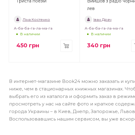
Триста поезій
Вийшов з радіо чорн
лев
Ліна Костенко
Іван Драч
А-ба-ба-га-ла-ма-га
А-ба-ба-га-ла-ма-га
В наличии
В наличии
450
грн
340
грн
В интернет-магазине Book24 можно заказать и купи
ниже, чем в стационарных книжных магазинах. Чт
выбрать его из каталога и оформить заказ в режи
просмотреть у нас на сайте фото и краткое содерж
города Украины – в Киев, Днепр, Запорожье, Львов
Воспользовавшись нашим сервисом, вы уже вскор