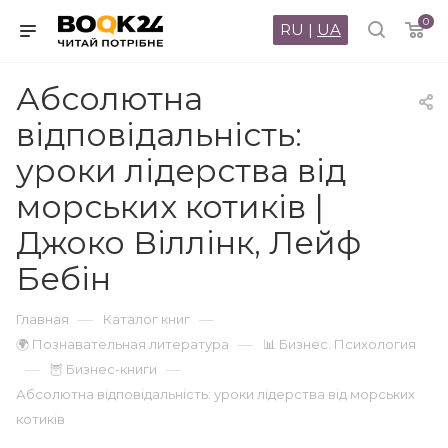
0
RU
|
UA
Абсолютна
відповідальність:
уроки лідерства від
морських котиків |
Джоко Віллінк, Лейф
Бебін
—
—
Главная
Каталог книг
—
🌍 Познавательная литература
📊 Бизнес. Психология
—
—
🦉 Бизнес-книги
Абсолютна відповідальність: уроки лідерства від морських
котиків