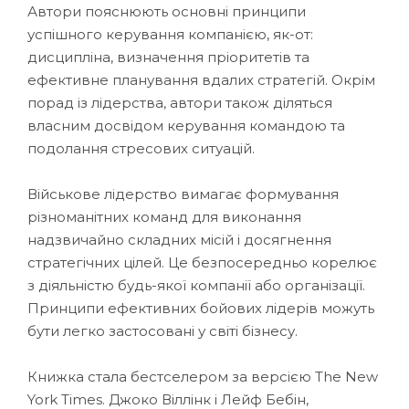
Автори пояснюють основні принципи
успішного керування компанією, як-от:
дисципліна, визначення пріоритетів та
ефективне планування вдалих стратегій. Окрім
порад із лідерства, автори також діляться
власним досвідом керування командою та
подолання стресових ситуацій.
Військове лідерство вимагає формування
різноманітних команд для виконання
надзвичайно складних місій і досягнення
стратегічних цілей. Це безпосередньо корелює
з діяльністю будь-якої компанії або організації.
Принципи ефективних бойових лідерів можуть
бути легко застосовані у світі бізнесу.
Книжка стала бестселером за версією The New
York Times. Джоко Віллінк і Лейф Бебін,