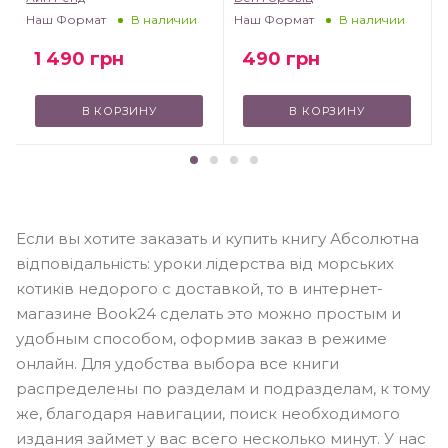
Наш Формат
Наш Формат
В наличии
В наличии
1 490
грн
490
грн
В КОРЗИНУ
В КОРЗИНУ
Если вы хотите заказать и купить книгу Абсолютна
відповідальність: уроки лідерства від морських
котиків недорого с доставкой, то в интернет-
магазине Book24 сделать это можно простым и
удобным способом, оформив заказ в режиме
онлайн. Для удобства выбора все книги
распределены по разделам и подразделам, к тому
же, благодаря навигации, поиск необходимого
издания займет у вас всего несколько минут. У нас