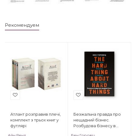
Рекомендуем
Атлант розправив плечі,
Безжальна правда про
комплект з трьох книг у
нещадний бізнес.
футлярі
Розбудова бізнесу в
умовах невизначеності
Айн Ренд
Бен Горовіц