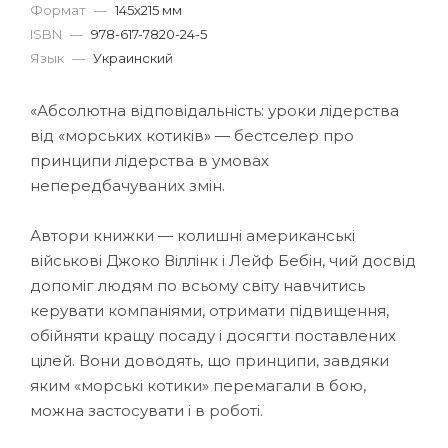
Формат
—
145x215 мм
ISBN
—
978-617-7820-24-5
Язык
—
Украинский
«Абсолютна відповідальність: уроки лідерства
від «морських котиків» — бестселер про
принципи лідерства в умовах
непередбачуваних змін.
Автори книжки — колишні американські
військові Джоко Віллінк і Лейф Бебін, чий досвід
допоміг людям по всьому світу навчитись
керувати компаніями, отримати підвищення,
обійняти кращу посаду і досягти поставлених
цілей. Вони доводять, що принципи, завдяки
яким «морські котики» перемагали в бою,
можна застосувати і в роботі.