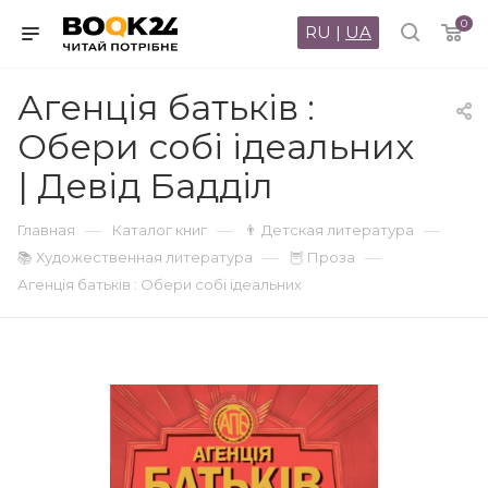
0
RU
|
UA
Агенція батьків :
Обери собі ідеальних
| Девід Бадділ
—
—
—
Главная
Каталог книг
👨 Детская литература
—
—
📚 Художественная литература
🦉 Проза
Агенція батьків : Обери собі ідеальних