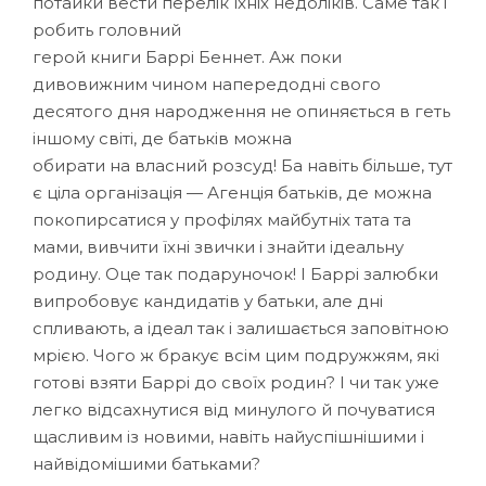
потайки вести перелік їхніх недоліків. Саме так і
робить головний
герой книги Баррі Беннет. Аж поки
дивовижним чином напередодні свого
десятого дня народження не опиняється в геть
іншому світі, де батьків можна
обирати на власний розсуд! Ба навіть більше, тут
є ціла організація — Агенція батьків, де можна
покопирсатися у профілях майбутніх тата та
мами, вивчити їхні звички і знайти ідеальну
родину. Оце так подаруночок! І Баррі залюбки
випробовує кандидатів у батьки, але дні
спливають, а ідеал так і залишається заповітною
мрією. Чого ж бракує всім цим подружжям, які
готові взяти Баррі до своїх родин? І чи так уже
легко відсахнутися від минулого й почуватися
щасливим із новими, навіть найуспішнішими і
найвідомішими батьками?