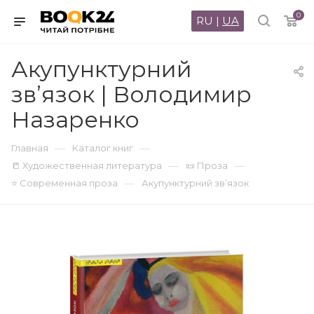
0
RU
|
UA
Акупунктурний
зв’язок | Володимир
Назаренко
—
—
Главная
Каталог книг
—
—
📒 Художественная литература
📜 Проза
—
⭐ Современная проза
Акупунктурний зв’язок