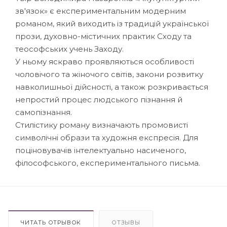
зв'язок» є експериментальним модерним
романом, який виходить із традицій української
прози, духовно-містичних практик Сходу та
теософських учень Заходу.
У ньому яскраво проявляються особливості
чоловічого та жіночого світів, закони розвитку
навколишньої дійсності, а також розкривається
непростий процес людського пізнання й
самопізнання.
Стилістику роману визначають промовисті
символічні образи та художня експресія. Для
поціновувачів інтелектуально насиченого,
філософського, експериментального письма.
ЧИТАТЬ ОТРЫВОК
ОТЗЫВЫ