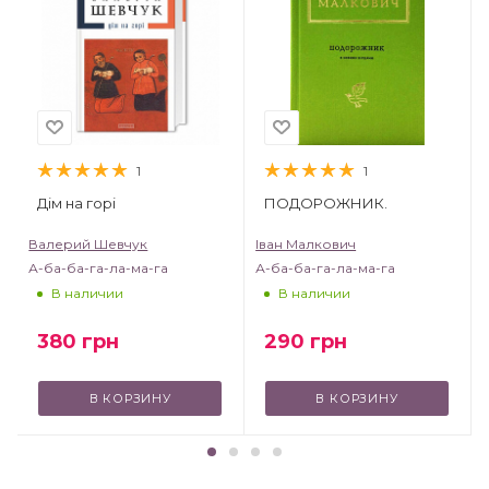
1
1
Дім на горі
ПОДОРОЖНИК.
Валерий Шевчук
Іван Малкович
А-ба-ба-га-ла-ма-га
А-ба-ба-га-ла-ма-га
В наличии
В наличии
380
грн
290
грн
В КОРЗИНУ
В КОРЗИНУ