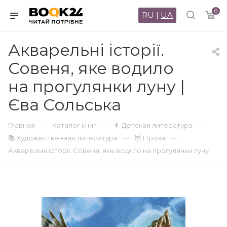
0
RU
|
UA
Акварельні історії.
Совеня, яке водило
на прогулянки луну |
Єва Сольська
—
—
—
Главная
Каталог книг
👨 Детская литература
—
—
📚 Художественная литература
🦉 Проза
Акварельні історії. Совеня, яке водило на прогулянки луну