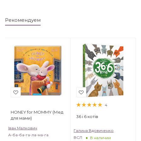
Рекомендуем
4
HONEY for MOMMY (Мед
36 і 6 котів
для мами)
Іван Малкович
Галина Вдовиченко
А-ба-ба-га-ла-ма-га
ВСЛ
В наличии