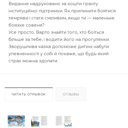
Видання надруковано за кошти гранту
інституційної підтримки. Як припинити боятися
темряви і стати сміливим, якщо ти — маленьке
боязке совеня?
Усе просто. Варто знайти того, хто боїться
більше за тебе, і водити його на прогулянки.
Зворушлива казка допоможе дитині набути
упевненності у собі й покаже, що будь-який
страх можна здолати.
ЧИТАТЬ ОТРЫВОК
ОТЗЫВЫ