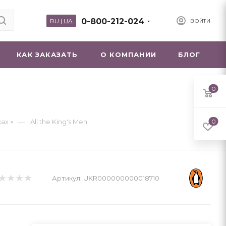
0-800-212-024
RU
|
UA
ВОЙТИ
КАК ЗАКАЗАТЬ
О КОМПАНИИ
БЛОГ
0
—
ках
All the King's Men
0
Артикул:
UKR000000000018710