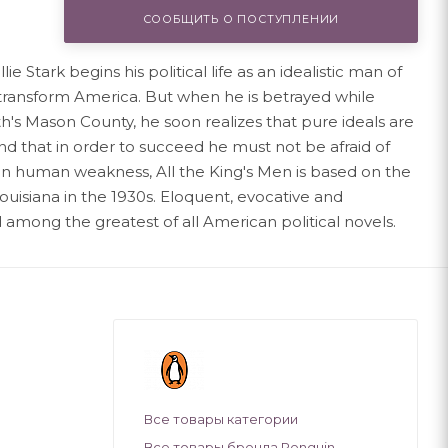
СООБЩИТЬ О ПОСТУПЛЕНИИ
 Stark begins his political life as an idealistic man of
transform America. But when he is betrayed while
h's Mason County, he soon realizes that pure ideals are
 and that in order to succeed he must not be afraid of
on human weakness, All the King's Men is based on the
ouisiana in the 1930s. Eloquent, evocative and
ed among the greatest of all American political novels.
Все товары категории
Все товары бренда Penguin