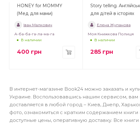
HONEY for MOMMY
Story telling. Англійсь
(Мед для мами)
для дітей в історіях
Іван Малкович
Елена Жупанова
А-ба-ба-га-ла-ма-га
Моя Книжкова Полиця
В наличии
В наличии
400
грн
285
грн
В интернет-магазине Book24 можно заказать и купит
Украине. Воспользовавшись нашим сервисом, вам не
доставляется в любой город – Киев, Днепр, Харько
фото, ознакомиться с кратким содержанием книги
доступные цены, оперативную доставку. Все книги 