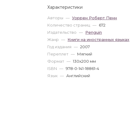
Характеристики
Авторы
—
Уоррен Роберт Пенн
Количество страниц
—
672
Издательство
—
Penguin
Жанр
—
Книги на иностранных языках
Год издания
—
2007
Переплет
—
Мягкий
Формат
—
130x200 мм
ISBN
—
978-0-141-18861-4
Язык
—
Английский