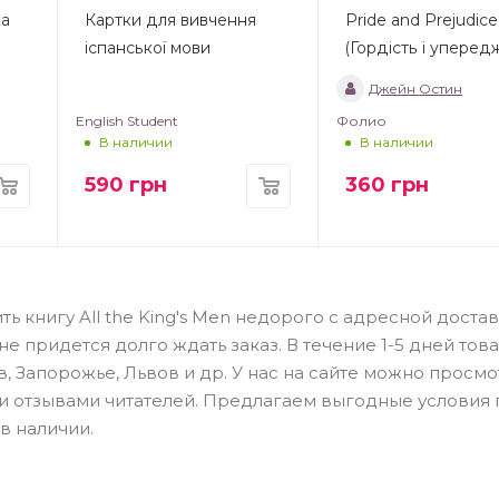
ка
Картки для вивчення
Pride and Prejudice
іспанської мови
(Гордість і уперед
Джейн Остин
English Student
Фолио
В наличии
В наличии
590
грн
360
грн
ь книгу All the King's Men недорого с адресной доста
 придется долго ждать заказ. В течение 1-5 дней тов
в, Запорожье, Львов и др. У нас на сайте можно просмо
 и отзывами читателей. Предлагаем выгодные условия
в наличии.